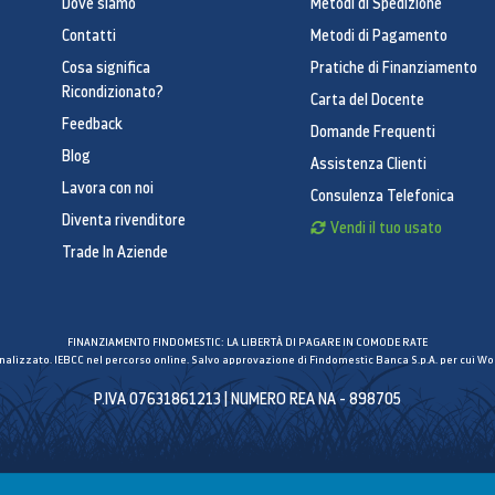
Dove siamo
Metodi di Spedizione
Contatti
Metodi di Pagamento
Cosa significa
Pratiche di Finanziamento
Ricondizionato?
Carta del Docente
Feedback
Domande Frequenti
Blog
Assistenza Clienti
Lavora con noi
Consulenza Telefonica
Diventa rivenditore
Vendi il tuo usato
Trade In Aziende
FINANZIAMENTO FINDOMESTIC: LA LIBERTÀ DI PAGARE IN COMODE RATE
inalizzato. IEBCC nel percorso online. Salvo approvazione di Findomestic Banca S.p.A. per cui Wor
P.IVA 07631861213 | NUMERO REA NA - 898705