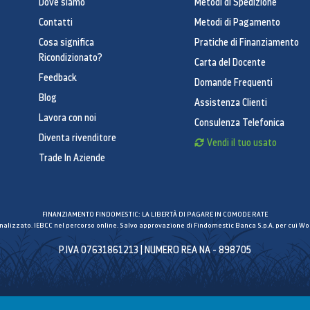
Dove siamo
Metodi di Spedizione
Contatti
Metodi di Pagamento
Cosa significa
Pratiche di Finanziamento
Ricondizionato?
Carta del Docente
Feedback
Domande Frequenti
Blog
Assistenza Clienti
Lavora con noi
Consulenza Telefonica
Diventa rivenditore
Vendi il tuo usato
Trade In Aziende
FINANZIAMENTO FINDOMESTIC: LA LIBERTÀ DI PAGARE IN COMODE RATE
inalizzato. IEBCC nel percorso online. Salvo approvazione di Findomestic Banca S.p.A. per cui Wor
P.IVA 07631861213 | NUMERO REA NA - 898705