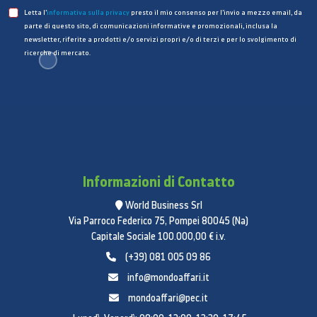
Letta l’
informativa sulla privacy
presto il mio consenso per l’invio a mezzo email, da
parte di questo sito, di comunicazioni informative e promozionali, inclusa la
newsletter, riferite a prodotti e/o servizi propri e/o di terzi e per lo svolgimento di
ricerche di mercato.
Informazioni di Contatto
World Business Srl
Via Parroco Federico 75, Pompei 80045 (Na)
Capitale Sociale 100.000,00 € i.v.
(+39) 081 005 09 86
info@mondoaffari.it
mondoaffari@pec.it