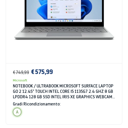
€ 575,99
€ 749,99
Microsoft
NOTEBOOK / ULTRABOOK MICROSOFT SURFACE LAPTOP
GO 2 12.45" TOUCH INTEL CORE I5 1135G7 2.4 GHZ 8 GB
LPDDR4 128 GB SSD INTEL IRIS XE GRAPHICS WEBCAM
WINDOWS 11 HOME
Gradi Ricondizionamento:
A