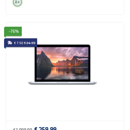
A+
-76%
€ 7.50
€ 14.99
€ 259,99
€ 1.099,99