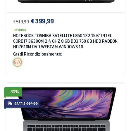
€ 399,99
€ 519,99
Toshiba
NOTEBOOK TOSHIBA SATELLITE L850 1Z2 15.6" INTEL
CORE I7 3630QM 2.4 GHZ 8 GB DD3 750 GB HDD RADEON
HD7610M DVD WEBCAM WINDOWS 10
Gradi Ricondizionamento:
B/C
-80%
GRATIS
€ 14.99