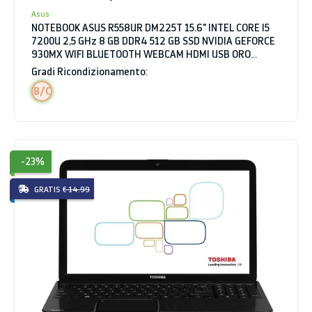
Asus
NOTEBOOK ASUS R558UR DM225T 15.6" INTEL CORE I5
7200U 2,5 GHz 8 GB DDR4 512 GB SSD NVIDIA GEFORCE
930MX WIFI BLUETOOTH WEBCAM HDMI USB ORO
WINDOWS 10 HOME
Gradi Ricondizionamento:
B/C
-23%
GRATIS
€ 14.99