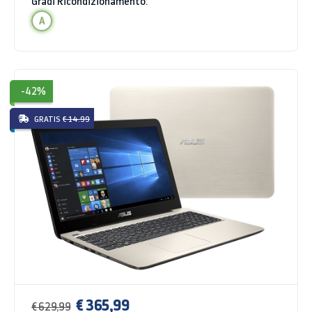
Gradi Ricondizionamento:
A
-42%
GRATIS
€ 14.99
€ 365,99
€ 629,99