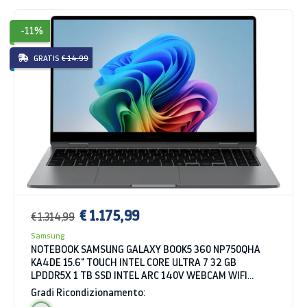
-11%
GRATIS
€ 14.99
€ 1.175,99
€ 1.314,99
Samsung
NOTEBOOK SAMSUNG GALAXY BOOK5 360 NP750QHA
KA4DE 15.6" TOUCH INTEL CORE ULTRA 7 32 GB
LPDDR5X 1 TB SSD INTEL ARC 140V WEBCAM WIFI
BLUETOOTH WINDOWS 11 HOME GRIGIO
Gradi Ricondizionamento: