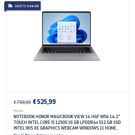
GRATIS
€ 14.99
€ 525,99
€ 799,99
Honor
NOTEBOOK HONOR MAGICBOOK VIEW 14 HGF W56 14.2"
TOUCH INTEL CORE I5 12500 16 GB LPDDR4x 512 GB SSD
INTEL IRIS XE GRAPHICS WEBCAM WINDOWS 11 HOME
SPACE GRAY