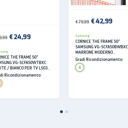
 94 x 90 mm
€ 42,99
€ 79,99
€ 24,99
Samsung
9,99
CORNICE THE FRAME 50"
SAMSUNG VG-SCFA50BWBXC
sung
MARRONE MODERNO
NICE THE FRAME 50"
REFRUBSIHED PER TV LS03A
Gradi Ricondizionamento:
MSUNG VG-SCFA50WTBXC
2021 e LS03B 2022
A
TE / BIANCO PER TV LS03A
1 e LS03B 2022
di Ricondizionamento:
C