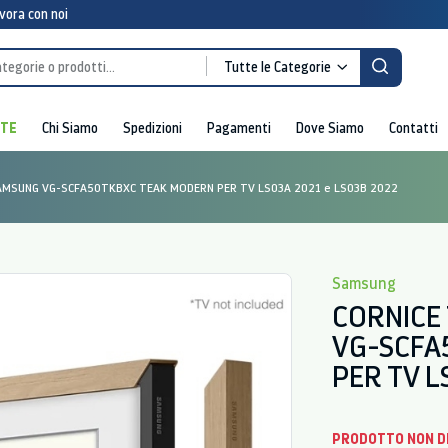
vora con noi
Tutte le Categorie
RTE
Chi Siamo
Spedizioni
Pagamenti
Dove Siamo
Contatti
SAMSUNG VG-SCFA50TKBXC TEAK MODERN PER TV LS03A 2021 e LS03B 2022
Samsung
CORNICE
VG-SCFA
PER TV L
PRODOTTO NON D