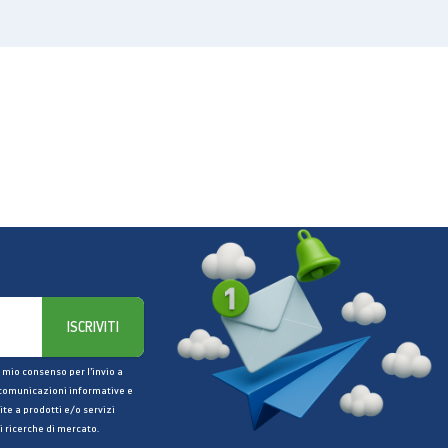
ISCRIVITI
 mio consenso per l’invio a
 comunicazioni informative e
ite a prodotti e/o servizi
i ricerche di mercato.