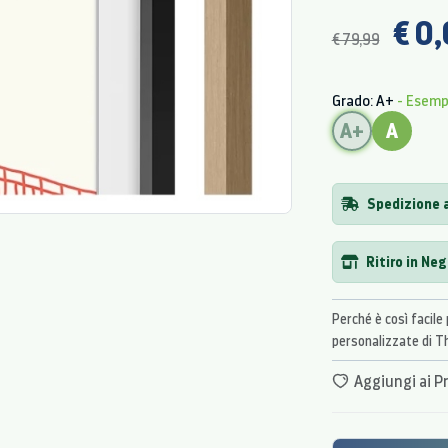
€ 0
€ 79,99
Grado: A+
- Esem
A+
A
Spedizione a
Ritiro in Ne
Perché è così facile 
personalizzate di 
Aggiungi ai Pr