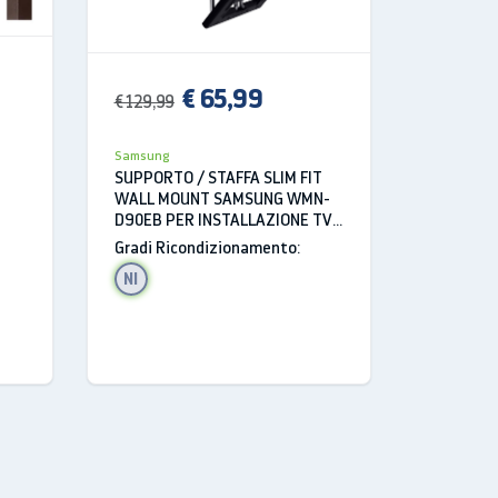
€ 65,99
€ 129,99
€ 169,99
Samsung
Samsung
SUPPORTO / STAFFA SLIM FIT
BATTERI
WALL MOUNT SAMSUNG WMN-
DURATA 
D90EB PER INSTALLAZIONE TV
FREESTY
A PARETE (98-100-115”)
RICARIC
Gradi Ricondizionamento:
Gradi Ri
SMARTPH
NI
A+
BIANCO