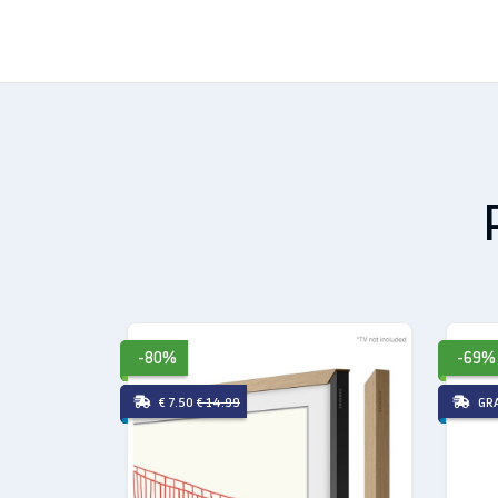
Color:
Teak
Modern
Material:
Plastica
Compatibilità
QLED TV:
LS03A
LED TV:
LS03A
The Frame:
LS03A
Pollici:
50
Dimensioni
-80%
-69%
Product (Top&Bottom)
€ 7.50
€ 14.99
GR
Product (Left&Right) 