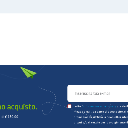
mo acquisto.
Letta l’
informativa sulla privacy
presto il
mezzo email, da parte di questo sito, di
 di € 150,00
promozionali, inclusa la newsletter, rifer
propri e/o di terzi e per lo svolgimento d