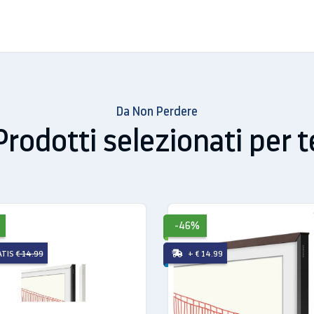
Da Non Perdere
Prodotti selezionati per t
-46%
 (LxWxH):
1127.4 x 24.6 x 17.7 mm
ATIS
€ 14.99
+ € 14.99
(LxWxH):
650.2 x 24.6 x 17.7 mm