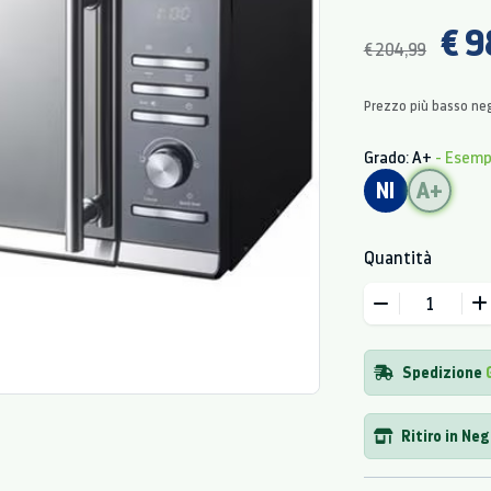
€ 9
€ 204,99
Prezzo più basso neg
Grado: A+
- Esem
NI
A+
Quantità
Spedizione
Ritiro in Ne