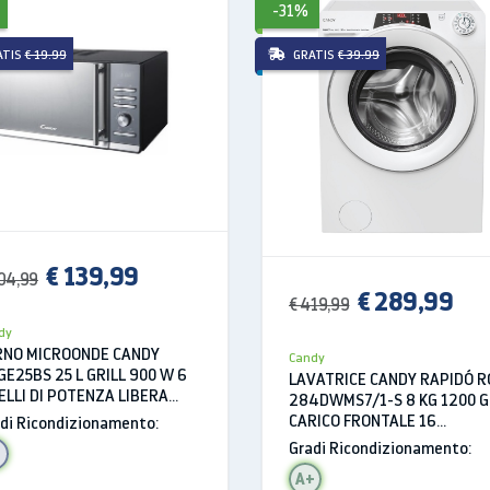
-31%
ATIS
€ 19.99
GRATIS
€ 39.99
t
ne grill
€ 139,99
6
enza:
04,99
€ 289,99
onico
€ 419,99
000
dy
RNO MICROONDE CANDY
Candy
E25BS 25 L GRILL 900 W 6
LAVATRICE CANDY RAPIDÓ R
ELLI DI POTENZA LIBERA
284DWMS7/1-S 8 KG 1200 G
l Grid
STALLAZIONE NERO
CARICO FRONTALE 16
di Ricondizionamento:
Nero
PROGRAMMI PARTENZA
rpo:
Gradi Ricondizionamento:
DIFFERITA VAPORE LIBERA
e
A+
INSTALLAZIONE BLUETOOTH