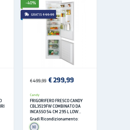
-40%
-52%
GRATIS
€ 59.99
+ € 19.99
€ 624,99
€ 299,99
€ 499,99
Candy
PIANO C
Candy
CFIB636D
O
FRIGORIFERO FRESCO CANDY
60 CM 4
IRI
CBL3519FW COMBINATO DA
CERAMIC
Gradi Ri
INCASSO 54 CM 295 L LOW
FROST WIFI BIANCO CLASSE F
Gradi Ricondizionamento:
A+
NI