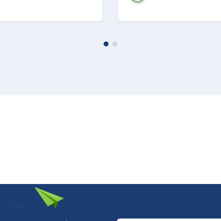
CLASSE A
900
o
281
mm):
483
o (mm):
390
o (mm):
270
evole (mm):