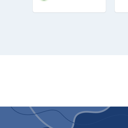
Performance
Massima potenza (W):
Dimensioni e pes
Altezza del prodotto (
Larghezza del prodott
Profondità del prodott
Diametro del piatto gir
13,6
Pesso netto (kg):
15
Peso lordo (kg):