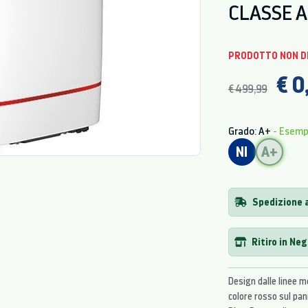
CLASSE A
PRODOTTO NON D
€ 0
€ 499,99
Grado: A+
- Esem
NI
A+
Spedizione 
Ritiro in Ne
Design dalle linee m
colore rosso sul pa