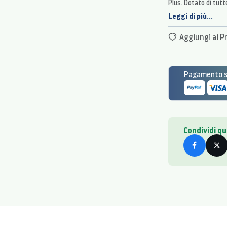
Plus. Dotato di tutt
perfetto. User frien
Leggi di più...
dotato di maniglie i
trasferimento. Utile
Aggiungi ai Pr
Wifi di serie.
Pagamento si
Condividi q