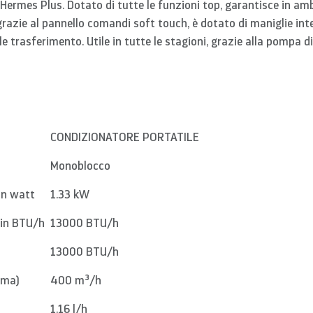
Hermes Plus. Dotato di tutte le funzioni top, garantisce in am
 grazie al pannello comandi soft touch, è dotato di maniglie int
le trasferimento. Utile in tutte le stagioni, grazie alla pompa di
CONDIZIONATORE PORTATILE
Monoblocco
in watt
1.33 kW
 in BTU/h
13000 BTU/h
13000 BTU/h
ima)
400 m³/h
1.16 l/h