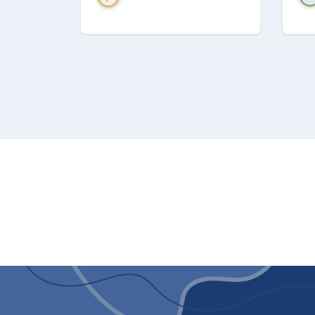
10500; Aut
Display/controllo
Display info
Sì
Timer
Sì
Controllo temperatura
Sì
Caratteristiche generali
Colore
B
Piedini regolabili
s
Lunghezza tubo flessibile
1.
Diametro
1
Peso
3