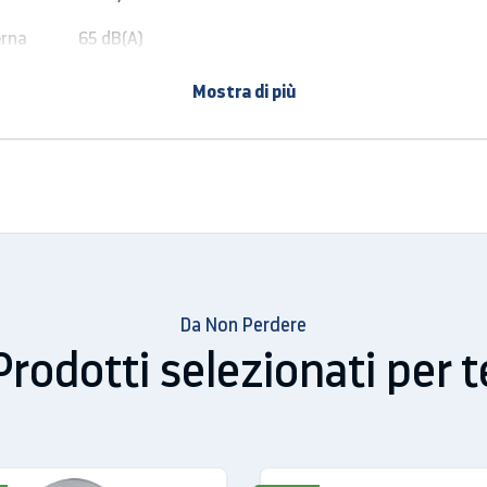
erna
65 dB(A)
Mostra di più
Da Non Perdere
Prodotti selezionati per t
rt, Sola ventilazione