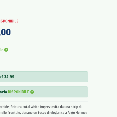
ISPONIBILE
,00
pio
a € 34.99
gozio
DISPONIBILE
orbide, finitura total white impreziosita da una strip di
nnello frontale, donano un tocco di eleganza a Argo Hermes