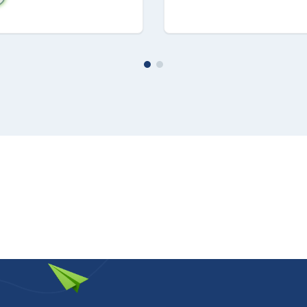
odiagnosi: Sì; Modalità eliminazione acqua: Scarico manuale e
IANCO
ì
5 m
4 cm
2 kg