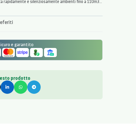
sca rapidamente e silenziosamente ambienti fino a 110m3,
leJet che impedisce fastidiose correnti d'aria.
eferiti
curo e garantito
uesto prodotto