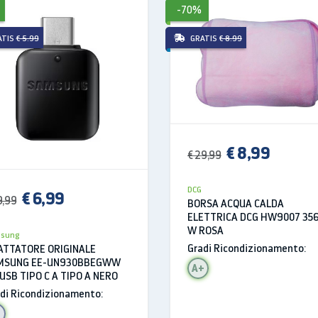
-70%
by (W): 0.8
ATIS
€ 5.99
GRATIS
€ 8.99
): 250-310-350
ca (min-max): 42-49
€ 8,99
€ 29,99
Hz
DCG
€ 6,99
9,99
BORSA ACQUA CALDA
ELETTRICA DCG HW9007 35
W ROSA
sung
Gradi Ricondizionamento:
ATTATORE ORIGINALE
MSUNG EE-UN930BBEGWW
A+
USB TIPO C A TIPO A NERO
di Ricondizionamento: