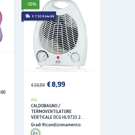
-55%
-70%
€ 7.50
€ 14.99
GRATIS
€ 
€ 29,99
DCG
€ 8,99
€ 19,99
BORSA A
600
ELETTRI
W BLU
DCG
Gradi Ri
CALDOBAGNO /
TERMOVENTILATORE
A+
VERTICALE DCG HL9733 2
LIVELLI DI RISCALDAMENTO
Gradi Ricondizionamento:
2000W
A+