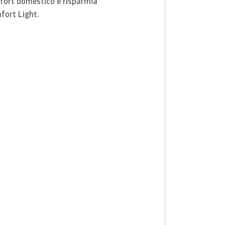
omfort domestico e risparmia
fort Light.
d