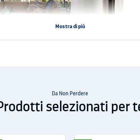
Mostra di più
Da Non Perdere
Prodotti selezionati per t
ne in modalità dehum. (l/24h): 77
 (BTU/h): 12.000
ca: A+