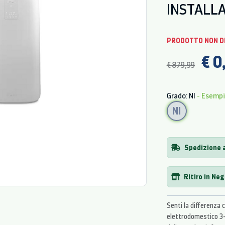
INSTALLA
PRODOTTO NON D
€ 0
€ 879,99
Grado: NI
- Esemp
NI
Spedizione 
Ritiro in Ne
Senti la differenza 
elettrodomestico 3-