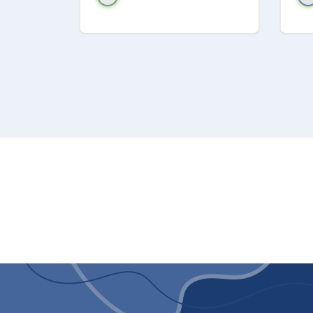
Dimensioni del prodotto: 4
Peso: 33.1
Colore materiale f
Colore: Bianco
Caratteristiche
Termostato ambiente: Si
Autodiagnosi: Si
Ruote: Si
Impugnature: Si
Sistema di riciclo della c
Motorised louvres: Si