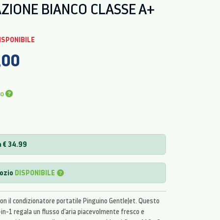
ZIONE BIANCO CLASSE A+
ISPONIBILE
,00
io
a € 34.99
gozio
DISPONIBILE
con il condizionatore portatile Pinguino GentleJet. Questo
in-1 regala un flusso d'aria piacevolmente fresco e