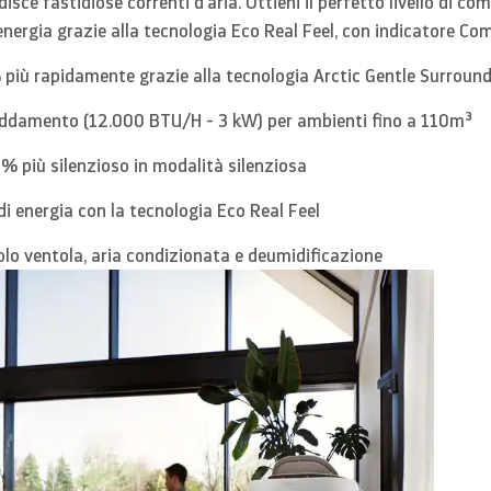
sce fastidiose correnti d'aria. Ottieni il perfetto livello di c
nergia grazie alla tecnologia Eco Real Feel, con indicatore Com
 più rapidamente grazie alla tecnologia Arctic Gentle Surroun
reddamento (12.000 BTU/H - 3 kW) per ambienti fino a 110m³
% più silenzioso in modalità silenziosa
 energia con la tecnologia Eco Real Feel
olo ventola, aria condizionata e deumidificazione