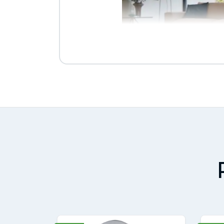
SPECIFICHE
Dati tecnici
Quoziente di deumidificazio
Capacità di raffreddamento
Classe di efficienza energeti