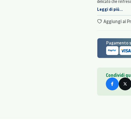
delicato che rinfre
con la modalità Gent
Leggi di più...
Aggiungi ai Pr
Pagamento si
Condividi q