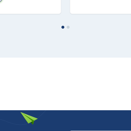
57x363x814
initura
ondensa: Si