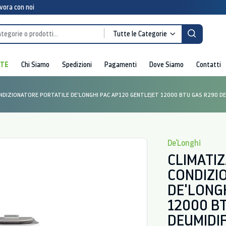
vora con noi
Tutte le Categorie
RTE
Chi Siamo
Spedizioni
Pagamenti
Dove Siamo
Contatti
NDIZIONATORE PORTATILE DE'LONGHI PAC AP120 GENTLEJET 12000 BTU GAS R290 DE
De'Longhi
CLIMATI
CONDIZI
DE'LONGH
12000 B
DEUMIDI