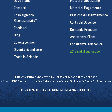
Dove siamo
Metodi di Spedizione
Contatti
Metodi di Pagamento
Cosa significa
Pratiche di Finanziamento
Ricondizionato?
Carta del Docente
Feedback
Domande Frequenti
Blog
Assistenza Clienti
Lavora con noi
Consulenza Telefonica
Diventa rivenditore
Vendi il tuo usato
Trade In Aziende
FINANZIAMENTO FINDOMESTIC: LA LIBERTÀ DI PAGARE IN COMODE RATE
inalizzato. IEBCC nel percorso online. Salvo approvazione di Findomestic Banca S.p.A. per cui Wor
P.IVA 07631861213 | NUMERO REA NA - 898705