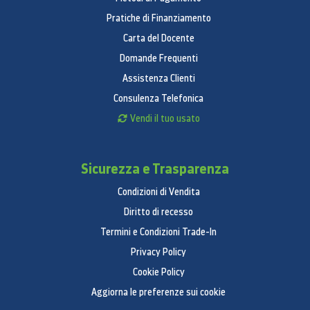
No
Pratiche di Finanziamento
Caratteristiche generali
Carta del Docente
Allarme porta
Domande Frequenti
Sì
Assistenza Clienti
Consulenza Telefonica
Refrigerante
Vendi il tuo usato
R-600a
Autonomia di conservazione
Sicurezza e Trasparenza
18 h
Condizioni di Vendita
Compressore
Diritto di recesso
Compressore Digital Inverter
Termini e Condizioni Trade-In
Privacy Policy
Funzioni esterne
Cookie Policy
Dispenser Bevande
Aggiorna le preferenze sui cookie
No