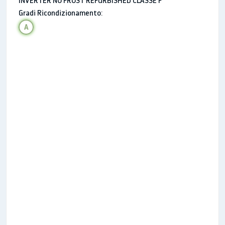
INVERTER NO FROST REFURBISHED CLASSE F
Capacità
Gradi Ricondizionamento:
A
Totale lorda
387
Lorda Freezer
118
Gross for Fridge(Liter)
269
Totale netta
367
Netta Freezer
98
Netta Frigorifero