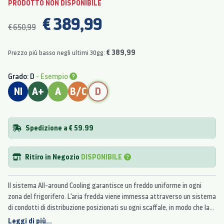
PRODOTTO NON DISPONIBILE
€ 389,99
€ 650,99
€ 389,99
Prezzo più basso negli ultimi 30gg:
Grado: D
- Esempio
NI
A+
A
B/C
D
Spedizione a € 59.99
Ritiro in Negozio
DISPONIBILE
Il sistema All-around Cooling garantisce un freddo uniforme in ogni
zona del frigorifero. L'aria fredda viene immessa attraverso un sistema
di condotti di distribuzione posizionati su ogni scaffale, in modo che la
temperatura si mantenga costante e il cibo rimanga più fresco.
Leggi di più...