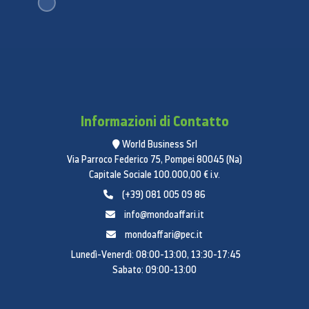
Scomparto latticini
Sì
Supporto vini
No
Numero di balconcini porta
Informazioni di Contatto
6 EA
World Business Srl
Contenitore uova
Via Parroco Federico 75, Pompei 80045 (Na)
Capitale Sociale 100.000,00 € i.v.
Sì
(+39) 081 005 09 86
Luce LED Interna
info@mondoaffari.it
LED (superiore)
mondoaffari@pec.it
Materiale degli scaffali
Lunedì-Venerdì: 08:00-13:00, 13:30-17:45
Sabato: 09:00-13:00
Vetro temperato
Numero di cassetti per frutta e