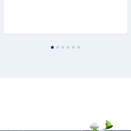
Profondità netta senza porta
60,22
Dimensioni confezione (L x A x P)
63,7 x 208,8 x 71,8
Peso netto
71
Peso confezione
73
20/40/40H/Truck
- / 54 / 54 / 63
Funzioni di raffreddamento
No Frost Premium