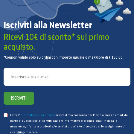
Sì
Multi flow Plus
Iscriviti alla Newsletter
Sì
Ricevi 10€ di sconto* sul primo
Tipo di raffreddamento
acquisto.
All-Around Cooling
*Coupon valido solo su ordini con importo uguale o maggiore di € 150,00
Funzioni frigorifero
CoolSelect Zone™
Sì
Chill Compartment
ISCRIVITI
Sì
Numero di scaffali (totale)
Letta l’
informativa sulla privacy
presto il mio consenso per l’invio a mezzo email, da
parte di questo sito, di comunicazioni informative e promozionali, inclusa la
3 EA
newsletter, riferite a prodotti e/o servizi propri e/o di terzi e per lo svolgimento di
ricerche di mercato.