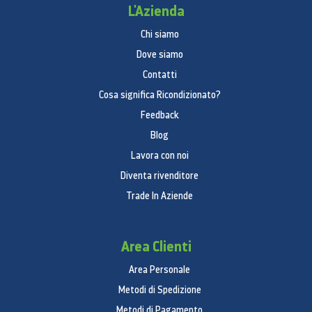
L'Azienda
verdura
Chi siamo
2 (Fresh zone 1 ea / Veg box 1 ea)
Dove siamo
Power Cool Function
Contatti
No
Cosa significa Ricondizionato?
Funzioni del congelatore
Feedback
Blog
Number of Drawer
Lavora con noi
3 EA
Diventa rivenditore
Funzioni Power Freeze
Trade In Aziende
Sì
Icemaker
Area Clienti
Vassoio ghiaccio
Area Personale
Luce LED Interna
Metodi di Spedizione
Metodi di Pagamento