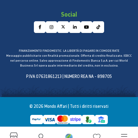
Display e controlli (frigorifero e
Social
congelatore)
Interni
Maniglia porta
A scomparsa
FINANZIAMENTO FINDOMESTIC: LA LIBERTÀ DI PAGARE IN COMODE RATE
Messaggio pubblicitario con finalità promozionale. Offerta di credito finalizzato. IEBCC
nel percorso online. Salvo approvazione di Findomestic Banca S.p.A. per cui World
Colore
Business Srl opera quale intermediario del credito, non in esclusiva.
Premium Silver
P.IVA 07631861213 | NUMERO REA NA - 898705
Prestazioni
Vacation Mode
Sì
© 2026 Mondo Affari | Tutti i diritti riservati
Classe di efficienza energetica
A+