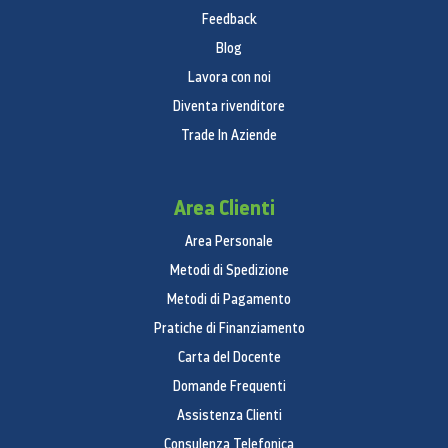
Luce interna (W * EA)
Feedback
1.6 W x 5 unità
Blog
Lavora con noi
Numero ripiani sulla porta
Diventa rivenditore
4
Trade In Aziende
Vano prodotti lattiero-caseari
1
Area Clienti
Numero ripiani
Area Personale
5
Metodi di Spedizione
Metodi di Pagamento
Pratiche di Finanziamento
Carta del Docente
Domande Frequenti
Assistenza Clienti
Consulenza Telefonica