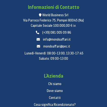
Netto (LxHxP)
Informazioni di Contatto
178,9 x 91,2 x 73,4 cm
World Business Srl
Profondità netta con maniglie
Via Parroco Federico 75, Pompei 80045 (Na)
73,4 cm
Capitale Sociale 100.000,00 € i.v.
(+39) 081 005 09 86
Profondità netta senza maniglie
info@mondoaffari.it
67,2 cm
mondoaffari@pec.it
Profondità netta senza porta
Lunedì-Venerdì: 08:00-13:00, 13:30-17:45
60.5 cm
Sabato: 09:00-13:00
Peso
L'Azienda
116 kg
Caratteristiche frigorifero
Chi siamo
Dove siamo
Numero cassetti
Contatti
2
Cosa significa Ricondizionato?