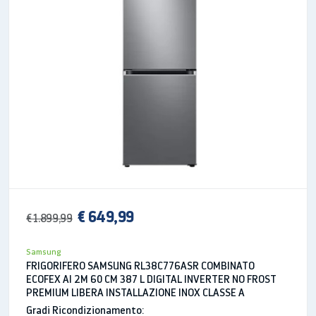
temperatura all'interno del frigorifero viene
mantenuta costante e distribuita uniformemente in
ogni direzione.
SPECIFICHE
Capacità
Totale
501
Congelatore
144
€ 649,99
€ 1.899,99
Frigorifero
Samsung
357
FRIGORIFERO SAMSUNG RL38C776ASR COMBINATO
ECOFEX AI 2M 60 CM 387 L DIGITAL INVERTER NO FROST
Caratteristiche di raffreddamento
PREMIUM LIBERA INSTALLAZIONE INOX CLASSE A
No Forst
Gradi Ricondizionamento: