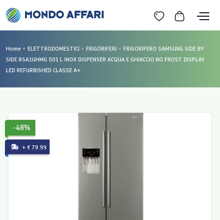
Home
ELETTRODOMESTICI
FRIGORIFERI
FRIGORIFERO SAMSUNG SIDE BY
SIDE RSA1UHMG 501 L INOX DISPENSER ACQUA E GHIACCIO NO FROST DISPLAY
LED REFURBISHED CLASSE A+
-48%
+ € 79.99