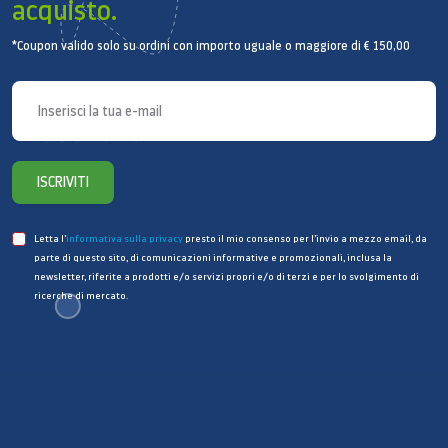
acquisto.
Altro
*Coupon valido solo su ordini con importo uguale o maggiore di € 150,00
Allarme porta aperta
sì
Refrigerante
R600a
ISCRIVITI
Ecco
Classificazione congelatore
Letta l’
informativa sulla privacy
presto il mio consenso per l’invio a mezzo email, da
parte di questo sito, di comunicazioni informative e promozionali, inclusa la
4 stelle
newsletter, riferite a prodotti e/o servizi propri e/o di terzi e per lo svolgimento di
ricerche di mercato.
Classe
A +
Dimensioni e peso
Dimensioni