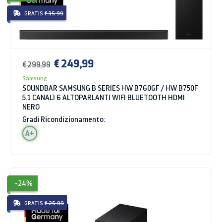
GRATIS
€ 35.99
€ 249,99
€ 299,99
Samsung
SOUNDBAR SAMSUNG B SERIES HW B760GF / HW B750F
5.1 CANALI 6 ALTOPARLANTI WIFI BLUETOOTH HDMI
NERO
Gradi Ricondizionamento:
A+
-24%
GRATIS
€ 25.99