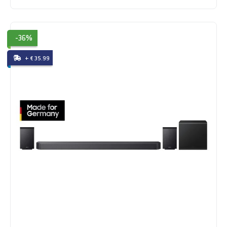
-36%
+ € 35.99