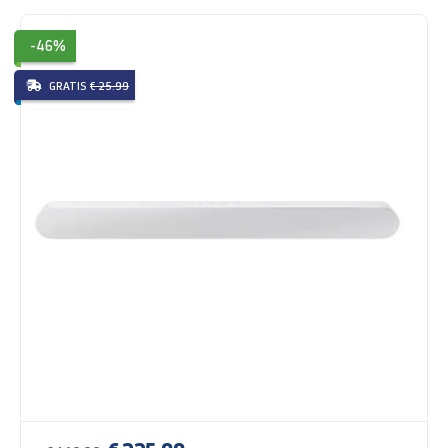
-46%
GRATIS
€ 25.99