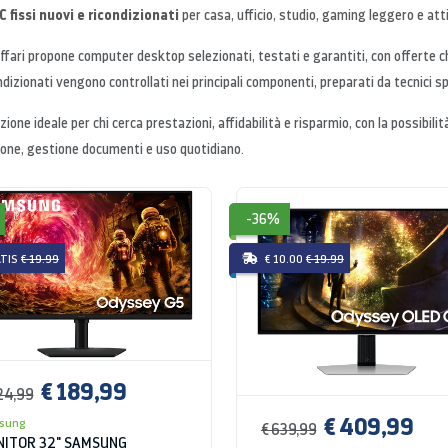
 fissi nuovi e ricondizionati
per casa, ufficio, studio, gaming leggero e att
fari propone computer desktop selezionati, testati e garantiti, con offerte 
ndizionati vengono controllati nei principali componenti, preparati da tecnici spe
zione ideale per chi cerca prestazioni, affidabilità e risparmio, con la possibili
one, gestione documenti e uso quotidiano.
-36%
TIS
€ 19.99
€ 10.00
€ 19.99
€ 189,99
24,99
€ 409,99
sung
€ 639,99
ITOR 32" SAMSUNG