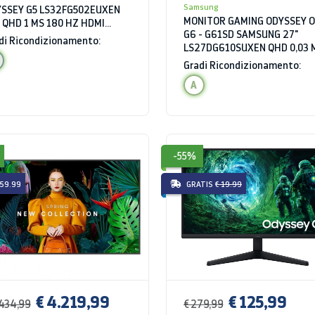
Samsung
SSEY G5 LS32FG502EUXEN
MONITOR GAMING ODYSSEY 
 QHD 1 MS 180 HZ HDMI
G6 - G61SD SAMSUNG 27"
R10
di Ricondizionamento:
LS27DG610SUXEN QHD 0,03 
240 HZ HDR10 HDMI HUB US
Gradi Ricondizionamento:
SILVER
A
-55%
 59.99
GRATIS
€ 19.99
€ 4.219,99
€ 125,99
.434,99
€ 279,99