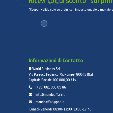
Ricevi 10€ di sconto* sul pri
*Coupon valido solo su ordini con importo uguale o maggiore
Informazioni di Contatto
World Business Srl
Via Parroco Federico 75, Pompei 80045 (Na)
Capitale Sociale 100.000,00 € i.v.
(+39) 081 005 09 86
info@mondoaffari.it
mondoaffari@pec.it
Lunedì-Venerdì: 08:00-13:00, 13:30-17:45