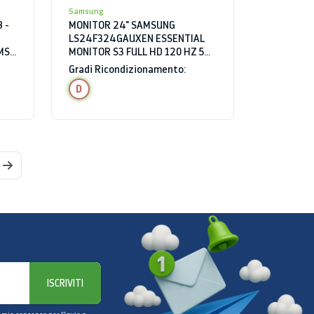
Samsung
 -
MONITOR 24" SAMSUNG
LS24F324GAUXEN ESSENTIAL
MS
MONITOR S3 FULL HD 120 HZ 5
MS HDMI NERO
Gradi Ricondizionamento:
D
ISCRIVITI