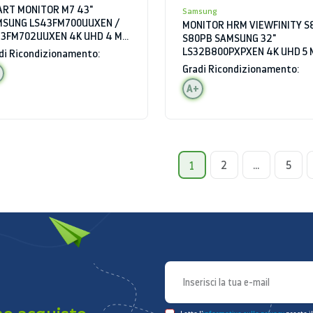
RT MONITOR M7 43"
Samsung
MSUNG LS43FM700UUXEN /
MONITOR HRM VIEWFINITY S8
3FM702UUXEN 4K UHD 4 MS
S80PB SAMSUNG 32"
I HDMI HUB USB BLUETOOTH
LS32B800PXPXEN 4K UHD 5 
di Ricondizionamento:
TOPARLANTI
60 HZ HDR HDMI HUB USB
Gradi Ricondizionamento:
A+
2
...
5
1