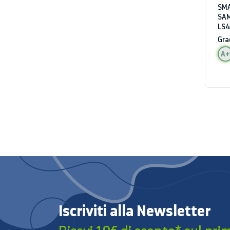
SMA
SA
LS4
WIF
Gra
AL
A+
Iscriviti alla Newsletter