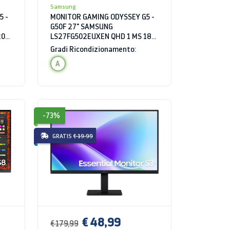
Samsung
5 -
MONITOR GAMING ODYSSEY G5 -
G50F 27" SAMSUNG
200
LS27FG502EUXEN QHD 1 MS 180
HZ HDR
Gradi Ricondizionamento:
A
-73%
GRATIS
€ 19.99
€ 48,99
€ 179,99