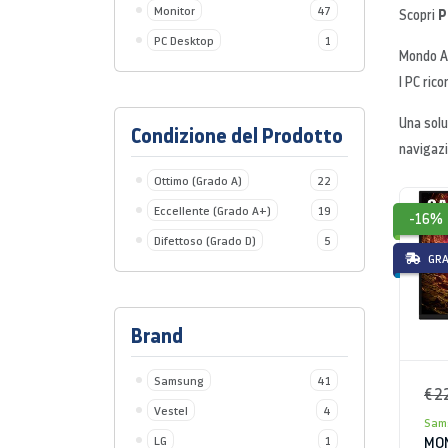
Monitor
47
PC
Scopri
PC Desktop
1
Mondo Af
I PC rico
Una solu
Condizione del Prodotto
navigazi
Ottimo (Grado A)
22
Eccellente (Grado A+)
19
-16%
Difettoso (Grado D)
5
GRA
Brand
Samsung
41
€ 2
Vestel
4
Sam
LG
1
MON