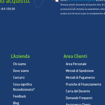
mo acquisto.
Letta l’
informativa sulla privacy
presto il
mezzo email, da parte di questo sito, di
 di € 150,00
promozionali, inclusa la newsletter, rifer
propri e/o di terzi e per lo svolgimento d
L'Azienda
Area Clienti
Chi siamo
Area Personale
Dove siamo
Metodi di Spedizione
Contatti
Metodi di Pagamento
Cosa significa
Pratiche di Finanziamento
Ricondizionato?
Carta del Docente
Feedback
Domande Frequenti
Blog
Assistenza Clienti