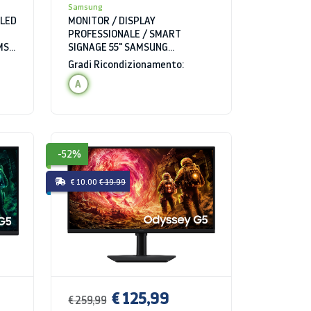
Samsung
OLED
MONITOR / DISPLAY
PROFESSIONALE / SMART
MS
SIGNAGE 55" SAMSUNG
B
LH55QMBTBGCXEN SERIE QMB
Gradi Ricondizionamento:
TOUCH 4K ULTRA HD 8 MS WIFI
A
BLUETOOTH HDMI USB
-52%
€ 10.00
€ 19.99
€ 125,99
€ 259,99