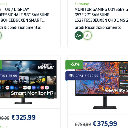
sung
Samsung
ITOR / DISPLAY
MONITOR GAMING ODYSSEY G
FESSIONALE 98'' SAMSUNG
G53F 27" SAMSUNG
98QHCEBGCXEN SMART
LS27FG530EUXEN QHD 1 MS 
NAGE SERIE QHC 4K UHD 8
HZ HDR
di Ricondizionamento:
Gradi Ricondizionamento:
WIFI HDMI USB BLUETOOTH
A+
A
-53%
TIS
€ 26.99
GRATIS
€ 19.99
€ 325,99
39,99
€ 375,99
€ 799,99
sung