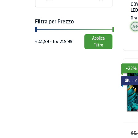
ODY
LED
HD
Gra
Filtra per Prezzo
A+
Applica
Filtro
-22%
+ €
€ 5