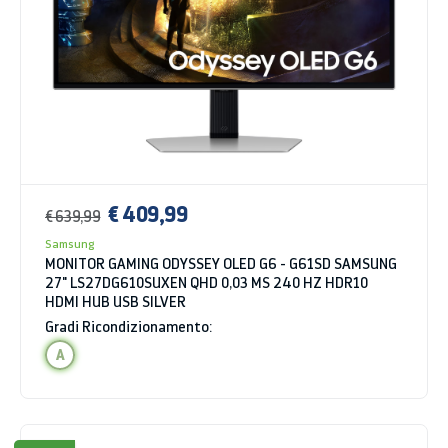
€ 409,99
€ 639,99
Samsung
MONITOR GAMING ODYSSEY OLED G6 - G61SD SAMSUNG
27" LS27DG610SUXEN QHD 0,03 MS 240 HZ HDR10
HDMI HUB USB SILVER
Gradi Ricondizionamento:
A