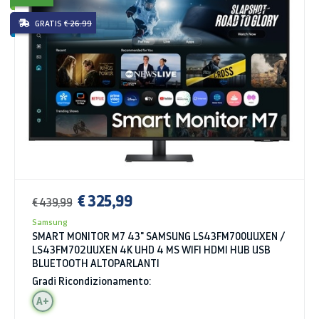
GRATIS
€ 26.99
€ 325,99
€ 439,99
Samsung
SMART MONITOR M7 43" SAMSUNG LS43FM700UUXEN /
LS43FM702UUXEN 4K UHD 4 MS WIFI HDMI HUB USB
BLUETOOTH ALTOPARLANTI
Gradi Ricondizionamento:
A+