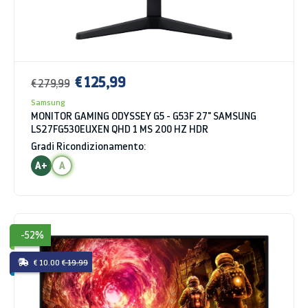
€ 125,99
€ 279,99
Samsung
MONITOR GAMING ODYSSEY G5 - G53F 27" SAMSUNG
LS27FG530EUXEN QHD 1 MS 200 HZ HDR
Gradi Ricondizionamento:
A+
A
-52%
€ 10.00
€ 19.99