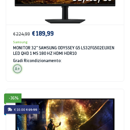
€ 189,99
€ 224,99
Samsung
MONITOR 32" SAMSUNG ODYSSEY G5 LS32FG502EUXEN
LED QHD 1 MS 180 HZ HDMI HDR10
Gradi Ricondizionamento:
A+
-36%
€ 10.00
€ 19.99