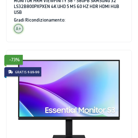
MONITOR HRM VIEWFINITY S8 - S80PB SAMSUNG 32"
LS32B800PXPXEN 4K UHD 5 MS 60 HZ HDR HDMI HUB
USB
Gradi Ricondizionamento:
A+
-73%
GRATIS
€ 19.99