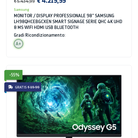
€ 4.219,99
€ 5.434,99
Samsung
MONITOR / DISPLAY PROFESSIONALE 98'' SAMSUNG
LH98QHCEBGCXEN SMART SIGNAGE SERIE QHC 4K UHD
8 MS WIFI HDMI USB BLUETOOTH
Gradi Ricondizionamento:
A+
-55%
GRATIS
€ 19.99