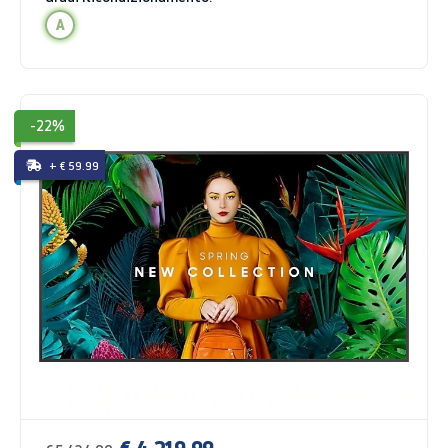
A
-22%
+ € 59.99