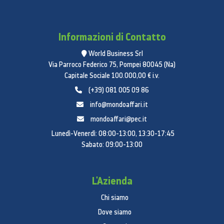
no
Tono di fine programma
Informazioni di Contatto
sì
World Business Srl
Via Parroco Federico 75, Pompei 80045 (Na)
sicurezza
Capitale Sociale 100.000,00 € i.v.
childlock
(+39) 081 005 09 86
sì
info@mondoaffari.it
mondoaffari@pec.it
Aquastopp
Lunedì-Venerdì: 08:00-13:00, 13:30-17:45
sì
Sabato: 09:00-13:00
peso e dimensioni
altezza
L'Azienda
817 mm
Chi siamo
Dove siamo
larghezza