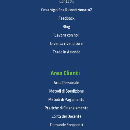
Contatti
598 mm
Cosa significa Ricondizionato?
profondità
Feedback
575 mm
Blog
Lavora con noi
Dimensioni con imballo (H x L x P)
(involucro)
Diventa rivenditore
Trade In Aziende
875 x 670 x 660 mm
Peso (lordo)
Area Clienti
49 kg
Area Personale
Metodi di Spedizione
Metodi di Pagamento
Pratiche di Finanziamento
Carta del Docente
Domande Frequenti