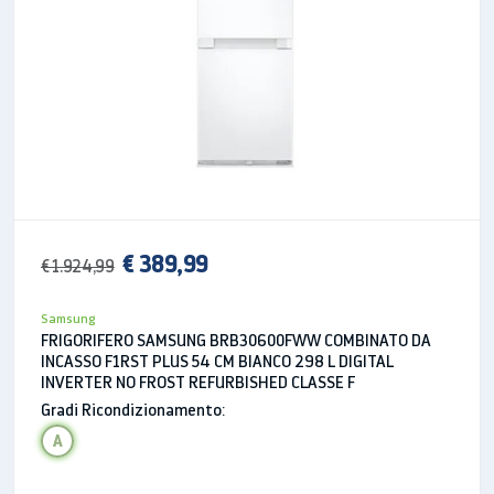
lavaggio standard coperti standard
14
Classe di efficienza energetica A ++
(efficienza massima) a G (efficienza
minima)
A +++
Consumo annuo di energia (AE_C)
1)
€ 389,99
237 kWh / anno
€ 1.924,99
Consumo di acqua annuo (AW_c)
2)
Samsung
FRIGORIFERO SAMSUNG BRB30600FWW COMBINATO DA
2.884 ℓ
INCASSO F1RST PLUS 54 CM BIANCO 298 L DIGITAL
INVERTER NO FROST REFURBISHED CLASSE F
Classe di efficienza di asciugatura
Gradi Ricondizionamento:
A
A
Emissioni di rumore