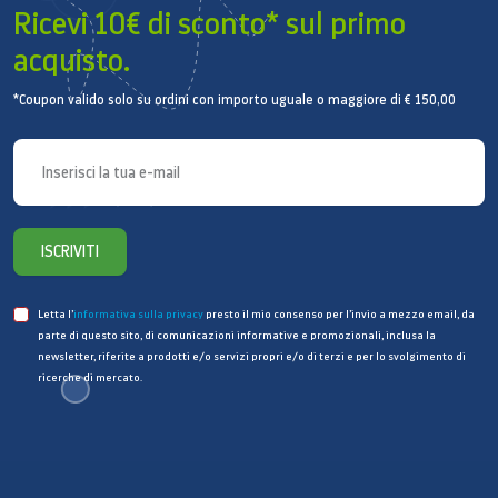
Ricevi 10€ di sconto* sul primo
36
acquisto.
portaposate estraibile
sì
*Coupon valido solo su ordini con importo uguale o maggiore di € 150,00
portacoltelli in cestello superiore
no
cestello posate
ISCRIVITI
opzionale
cestello superiore regolabile in
Letta l’
informativa sulla privacy
presto il mio consenso per l’invio a mezzo email, da
altezza
parte di questo sito, di comunicazioni informative e promozionali, inclusa la
newsletter, riferite a prodotti e/o servizi propri e/o di terzi e per lo svolgimento di
sì
ricerche di mercato.
interno
acciaio inossidabile
Indicatore tempo rimanente