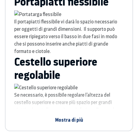
Portapiatti flessibile
Il portapiatti flessibile vi darà lo spazio necessario
per oggetti di grandi dimensioni.
Il supporto può
essere ripiegato verso il basso in due fasi in modo
che si possono inserire anche piatti di grande
formato e ciotole.
Cestello superiore
regolabile
Se necessario, è possibile regolare l'altezza del
cestello superiore e creare più spazio per grandi
piatti nel cestello superiore o inferiore.
Per regolare
il cestello superiore, è sufficiente premere la leva
Mostra di più
verso l'alto o verso il basso.
Risciacquo flessibile