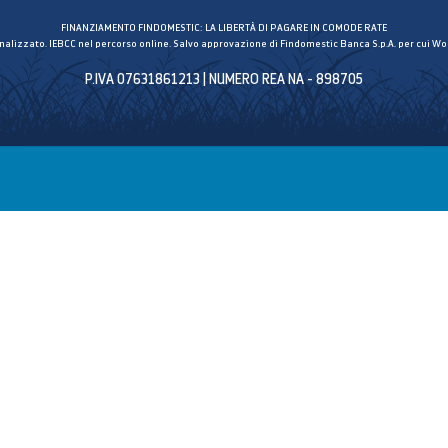
FINANZIAMENTO FINDOMESTIC: LA LIBERTÀ DI PAGARE IN COMODE RATE
inalizzato. IEBCC nel percorso online. Salvo approvazione di Findomestic Banca S.p.A. per cui Wor
P.IVA 07631861213 | NUMERO REA NA - 898705