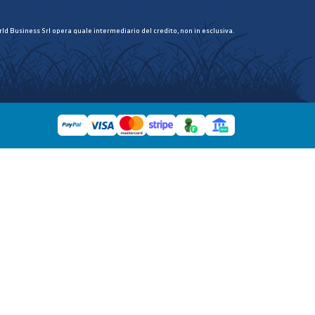
ld Business Srl opera quale intermediario del credito, non in esclusiva.