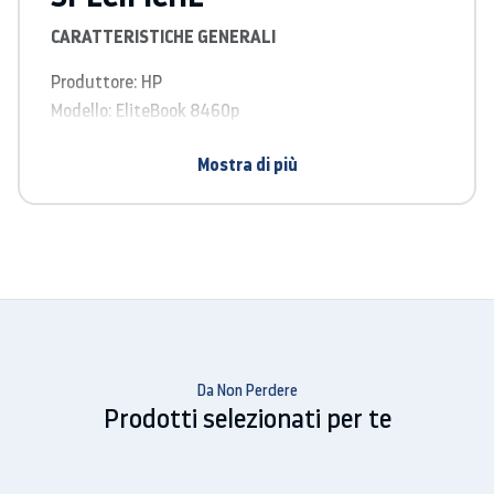
CARATTERISTICHE GENERALI
Produttore: HP
Modello: EliteBook 8460p
Colore: argento / nero
Mostra di più
Larghezza: 33,8 centimetri
Profondità: 23,1 centimetri
Altezza: 3,2 centimetri
Peso: 2,3 kg
PROCESSORE
Nome del processore: Intel Core i5-2520M
Numero di core del processore: 2 (Dual-Core)
Da Non Perdere
Frequenza di clock: 2,5 GHz
Prodotti selezionati per te
Dimensioni cache: 3MB
MEMORIA PRINCIPALE