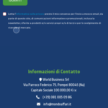
ISCRIVITI
1x Ethernet / LAN - RJ-45
1x Firewire IEEE 1394, 4-pin
Letta l’
informativa sulla privacy
presto il mio consenso per l’invio a mezzo email, da
1x / docking port replicator
parte di questo sito, di comunicazioni informative e promozionali, inclusa la
2x SuperSpeed USB 3.0
newsletter, riferite a prodotti e/o servizi propri e/o di terzi e per lo svolgimento di
ricerche di mercato.
1x audio line-out
1x microfono
Informazioni di Contatto
World Business Srl
Via Parroco Federico 75, Pompei 80045 (Na)
Capitale Sociale 100.000,00 € i.v.
(+39) 081 005 09 86
info@mondoaffari.it