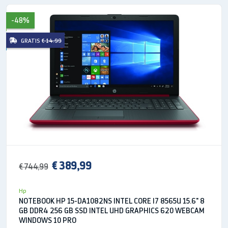
Taglia: 4 GB
-48%
Max. Espansione: a 16 GB
GRATIS
€ 14.99
Tecnologia: DDR3 SDRAM SO-DIMM a 204 pin
Numero di banchi di memoria: 2
DISCO RIGIDO
Dimensioni: 320 GB
Tipo: 2.5 "SATA HDD
DISPLAY
Dimensione schermo: 14 "
€ 389,99
€ 744,99
Risoluzione: 1600 × 900 (HD +)
dispone di schermo opaco
Hp
retroilluminazione a LED
NOTEBOOK HP 15-DA1082NS INTEL CORE I7 8565U 15.6" 8
GB DDR4 256 GB SSD INTEL UHD GRAPHICS 620 WEBCAM
DRIVE
WINDOWS 10 PRO