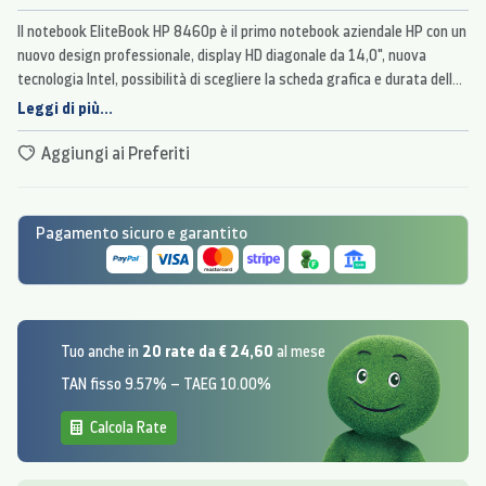
Il notebook EliteBook HP 8460p è il primo notebook aziendale HP con un
nuovo design professionale, display HD diagonale da 14,0", nuova
tecnologia Intel, possibilità di scegliere la scheda grafica e durata della
batteria all'avanguardia.
Leggi di più...
Aggiungi ai Preferiti
Pagamento sicuro e garantito
20 rate da € 24,60
Tuo anche in
al mese
TAN fisso 9.57% – TAEG 10.00%
Calcola Rate