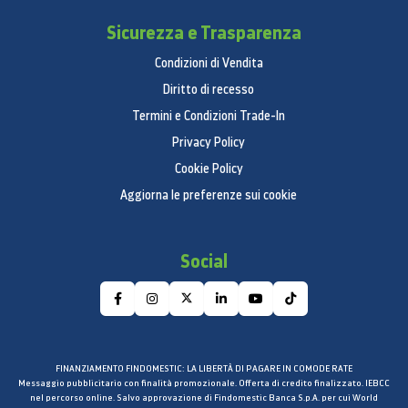
Nucleo del sensore
Sensore sfarfallio
Sicurezza e Trasparenza
Porte
Condizioni di Vendita
Diritto di recesso
USB 3.1 GEN1
Termini e Condizioni Trade-In
Tipo C
Privacy Policy
Supporto per gli auricolari standard di Tipo C
Cookie Policy
Secondo slot per Nano SIM
Aggiorna le preferenze sui cookie
Bottoni
Supporto gesti e navigazione su schermo
Social
Alert slider
Audio
Doppi altoparlanti stereo
Supporto cancellazione del rumore
Dolby Atmos®
FINANZIAMENTO FINDOMESTIC: LA LIBERTÀ DI PAGARE IN COMODE RATE
Messaggio pubblicitario con finalità promozionale. Offerta di credito finalizzato. IEBCC
Multimedia
nel percorso online. Salvo approvazione di Findomestic Banca S.p.A. per cui World