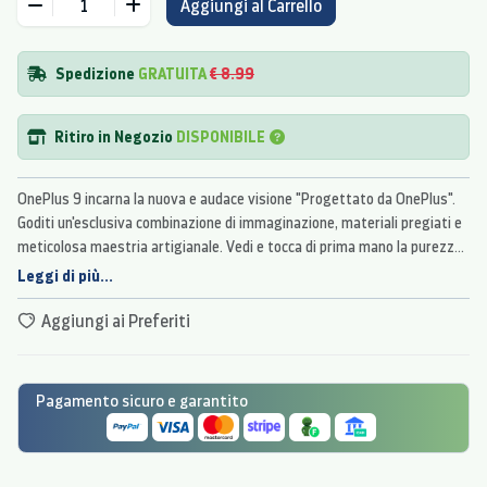
Aggiungi al Carrello
Spedizione
GRATUITA
€ 8.99
Ritiro in Negozio
DISPONIBILE
OnePlus 9 incarna la nuova e audace visione "Progettato da OnePlus".
Goditi un'esclusiva combinazione di immaginazione, materiali pregiati e
meticolosa maestria artigianale. Vedi e tocca di prima mano la purezza
del design di OnePlus 9.
Leggi di più...
Aggiungi ai Preferiti
Pagamento sicuro e garantito