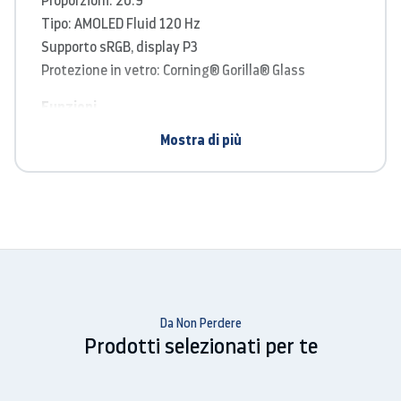
Tipo: AMOLED Fluid 120 Hz
Supporto sRGB, display P3
Protezione in vetro: Corning® Gorilla® Glass
Funzioni
Mostra di più
Modalità lettura
Modalità Notturna
Effetto colori vivaci
Ultra-high Video Resolution
Performance
Sistema operativo: OxygenOS basato su Android™
11
Da Non Perdere
CPU: Qualcomm® Snapdragon™ 888
Prodotti selezionati per te
5G Chipset: X60
GPU: Adreno 660