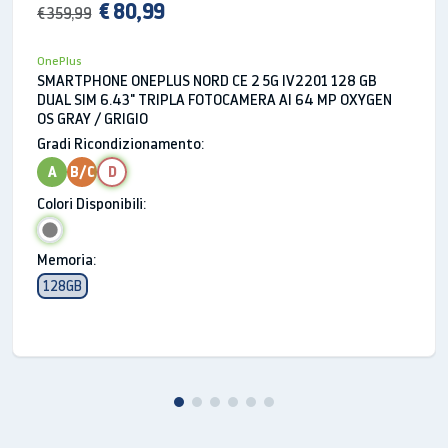
€ 80,99
€ 359,99
Sensor: Sony IMX766
Sensor Size: 1/1.56"
OnePlus
Megapixel: 50
SMARTPHONE ONEPLUS NORD CE 2 5G IV2201 128 GB
Quantità obiettivi: 7P
DUAL SIM 6.43" TRIPLA FOTOCAMERA AI 64 MP OXYGEN
OS GRAY / GRIGIO
Focal Length: 14mm equivalent
Gradi Ricondizionamento:
Aperture: ƒ/2.2
A
B/C
D
Lens: Freeform Lens
Colori Disponibili:
Monochrome Camera
Megapixel: 2
Memoria:
Flash
128GB
Flash LED doppio
Messa a fuoco automatica
Multi Autofocus (All pixel omni-directional
PDAF+CAF)