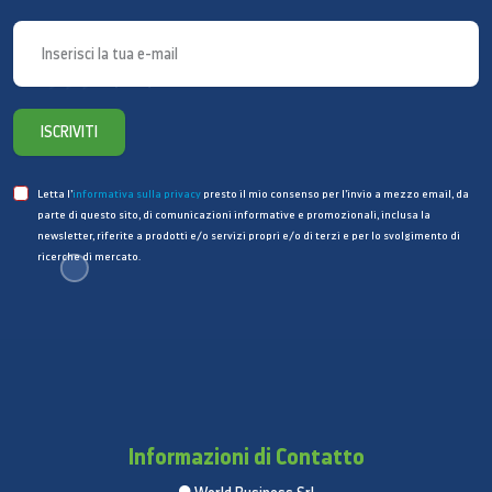
Fotocamera anteriore
Sensore: Sony IMX471
Megapixel: 16
Dimensioni pixel: 1,0 µm
ISCRIVITI
EIS: Sì
Messa a fuoco automatica: Messa a fuoco fissa
Apertura: ƒ/2,4
Letta l’
informativa sulla privacy
presto il mio consenso per l’invio a mezzo email, da
parte di questo sito, di comunicazioni informative e promozionali, inclusa la
newsletter, riferite a prodotti e/o servizi propri e/o di terzi e per lo svolgimento di
Video
ricerche di mercato.
Video 1080p a 30 fps
Time-lapse
Funzioni
Sblocco con il volto. HDR, Flash sullo schermo, Ritocco
del volto
Connettività
Informazioni di Contatto
LTE/LTE-A