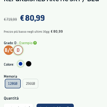
€ 80,99
€ 719,99
€ 80,99
Prezzo più basso negli ultimi 30gg:
Grado: D
- Esempio
B/C
D
Colore:
Memoria
128GB
256GB
Quantità