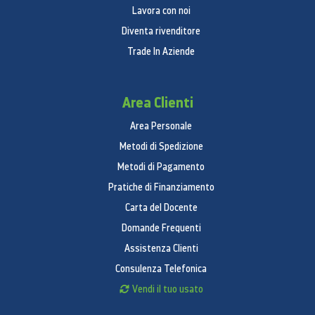
Bluetooth
Lavora con noi
Diventa rivenditore
Bluetooth 5.2, support aptX & aptX HD & LDAC & AAC
Trade In Aziende
NFC
NFC attivo
Area Clienti
Posizionamento
Area Personale
GPS (L1+L5 Dual Band), GLONASS, Galileo (E1+E5a
Metodi di Spedizione
Dual Band), Beidou, A-GPS
Metodi di Pagamento
Sensori
Pratiche di Finanziamento
Sensore dell'impronta digitale integrato nel display
Carta del Docente
Accelerometro
Domande Frequenti
Bussola elettronica
Assistenza Clienti
Giroscopio
Consulenza Telefonica
Sensore di luce ambientale
Vendi il tuo usato
Sensore di prossimità