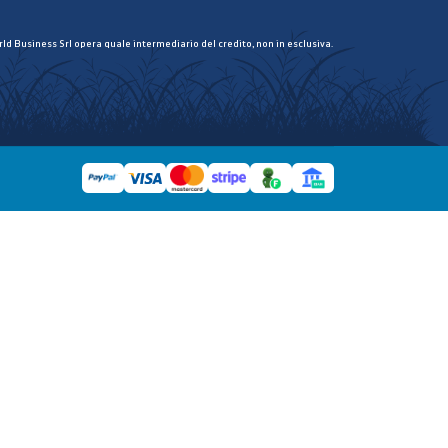
ld Business Srl opera quale intermediario del credito, non in esclusiva.