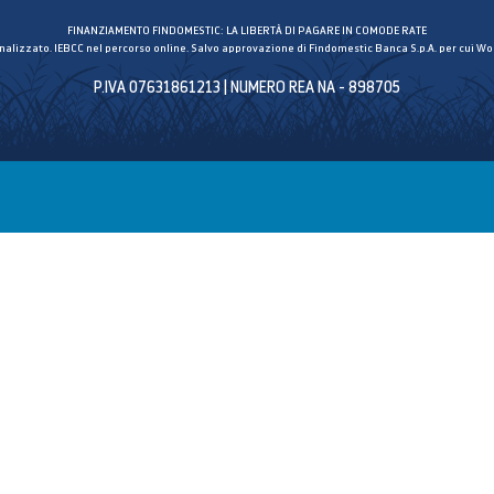
FINANZIAMENTO FINDOMESTIC: LA LIBERTÀ DI PAGARE IN COMODE RATE
inalizzato. IEBCC nel percorso online. Salvo approvazione di Findomestic Banca S.p.A. per cui Wor
P.IVA 07631861213 | NUMERO REA NA - 898705