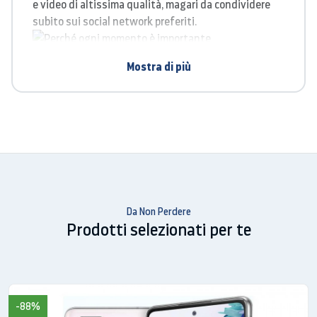
e video di altissima qualità, magari da condividere
subito sui social network preferiti.
Connettersi e condividere
Mostra di più
GALAXY S4 mini, oltre alla connettività 4G/LTE
supporta il Wi-Fi Direct e l’NFC. Offre tutti i servizi
per la condivisione e la gestione dei propri contenuti,
come Samsung Link e WatchOn.
SPECIFICHE
Da Non Perdere
Prodotti selezionati per te
Reti
Tipo rete
LTE-FDD
-88%