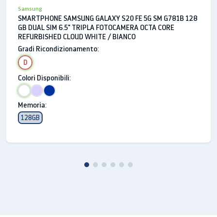
Ingresso per auricolari stereo
Samsung
SMARTPHONE SAMSUNG GALAXY S20 FE 5G SM G781B 128
3,5 mm Stereo
GB DUAL SIM 6.5" TRIPLA FOTOCAMERA OCTA CORE
REFURBISHED CLOUD WHITE / BIANCO
MHL
Gradi Ricondizionamento:
N/D
D
Wi-Fi
Colori Disponibili:
802.11a/b/g/n 2,4 + 5 GHz
Memoria:
Wireless LAN
128GB
802.11a/b/g/n 2,4 + 5 GHz
Wi-Fi Direct
Sì
Supporto DLNA
Sì