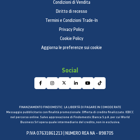
applicazioni potrebbero non consentire il loro
Condizioni di Vendita
trasferimento sulla MicroSD o consentirne
Diritto di recesso
trasferimenti parziali in funzione delle
Termini e Condizioni Trade-In
configurazioni adottate dagli sviluppatori.
Privacy Policy
Fotocamera
Cookie Policy
Aggiorna le preferenze sui cookie
Fotocamera principale - Risoluzione
CMOS 8.0 MP
Social
Fotocamera Frontale - Risoluzione
CMOS 1.9 MP
Fotocamera Principale - Flash
Sì
FINANZIAMENTO FINDOMESTIC: LA LIBERTÀ DI PAGARE IN COMODE RATE
Messaggio pubblicitario con finalità promozionale. Offerta di credito finalizzato. IEBCC
Fotocamera Principale - Auto Focus
nel percorso online. Salvo approvazione di Findomestic Banca S.p.A. per cui World
Business Srl opera quale intermediario del credito, non in esclusiva.
Sì
P.IVA 07631861213 | NUMERO REA NA - 898705