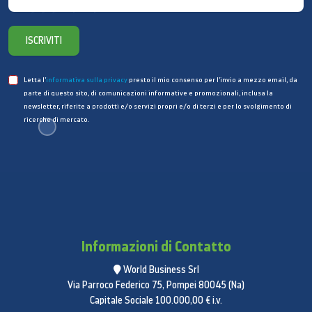
Tecnologia (Schermo Principale)
Super AMOLED
ISCRIVITI
Dimensioni (Schermo Principale)
Letta l’
informativa sulla privacy
presto il mio consenso per l’invio a mezzo email, da
4,3"
parte di questo sito, di comunicazioni informative e promozionali, inclusa la
newsletter, riferite a prodotti e/o servizi propri e/o di terzi e per lo svolgimento di
Risoluzione (Schermo Principale)
ricerche di mercato.
540 x 960 (qHD)
Profondità dei colori (Schermo
Principale)
16 M
Supporto S Pen
Informazioni di Contatto
No
World Business Srl
Processore
Via Parroco Federico 75, Pompei 80045 (Na)
Capitale Sociale 100.000,00 € i.v.
Velocità CPU