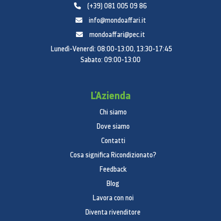
(+39) 081 005 09 86
1,7 GHz
info@mondoaffari.it
Tipo CPU
mondoaffari@pec.it
Dual Core
Lunedì-Venerdì: 08:00-13:00, 13:30-17:45
Sabato: 09:00-13:00
Informazioni generali
Tipologia di Design
L'Azienda
Touch Bar
Chi siamo
Colore
Dove siamo
Bianco
Contatti
Cosa significa Ricondizionato?
Memoria
Feedback
Dimensione memoria RAM (GB)
Blog
1,5 GB
Lavora con noi
Dimensione memoria ROM (GB)
Diventa rivenditore