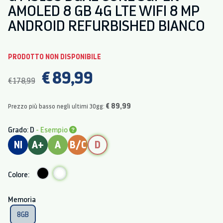
AMOLED 8 GB 4G LTE WIFI 8 MP
ANDROID REFURBISHED BIANCO
PRODOTTO NON DISPONIBILE
€ 89,99
€ 178,99
€ 89,99
Prezzo più basso negli ultimi 30gg:
Grado: D
- Esempio
NI
A+
A
B/C
D
Colore:
Memoria
8GB