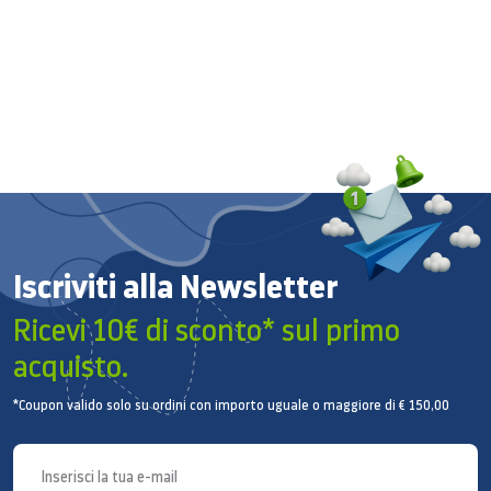
Versione Bluetooth
Bluetooth v4.0
NFC
Sì
Profili Bluetooth
A2DP AVRCP HFP HID HSP MAP OPP PAN PBAP
SAP DI
PC Sync.
Iscriviti alla Newsletter
KIES
Ricevi 10€ di sconto* sul primo
Sistema Operativo
acquisto.
Sistema Operativo
*Coupon valido solo su ordini con importo uguale o maggiore di € 150,00
Android
Display