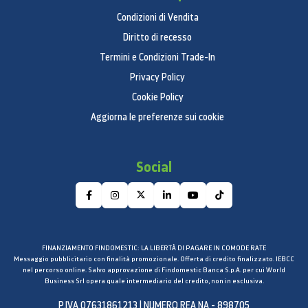
Condizioni di Vendita
Diritto di recesso
Termini e Condizioni Trade-In
Privacy Policy
Cookie Policy
Aggiorna le preferenze sui cookie
Social
FINANZIAMENTO FINDOMESTIC: LA LIBERTÀ DI PAGARE IN COMODE RATE
Messaggio pubblicitario con finalità promozionale. Offerta di credito finalizzato. IEBCC
nel percorso online. Salvo approvazione di Findomestic Banca S.p.A. per cui World
Business Srl opera quale intermediario del credito, non in esclusiva.
P.IVA 07631861213 | NUMERO REA NA - 898705