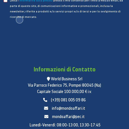
correlati.
Letta l’
informativa sulla privacy
presto il mio consenso per l’invio a mezzo email, da
parte di questo sito, di comunicazioni informative e promozionali, inclusa la
Fotocamera
newsletter, riferite a prodotti e/o servizi propri e/o di terzi e per lo svolgimento di
ricerche di mercato.
Fotocamera posteriore: 5 MP, F2.4, Auto Focus
Fotocamera frontale: 2 MP, F2.4, Fixed focus
Flash: non supportato
Batteria
Capacità: 5100 mAh*
Informazioni di Contatto
*Valore tipico. La capacità effettiva può variare
World Business Srl
leggermente.
Via Parroco Federico 75, Pompei 80045 (Na)
Capitale Sociale 100.000,00 € i.v.
Questa capacità è la capacità nominale della
(+39) 081 005 09 86
batteria. La capacità effettiva della batteria per
info@mondoaffari.it
ciascun singolo prodotto può essere leggermente
superiore o inferiore alla capacità nominale della
mondoaffari@pec.it
batteria.
Lunedì-Venerdì: 08:00-13:00, 13:30-17:45