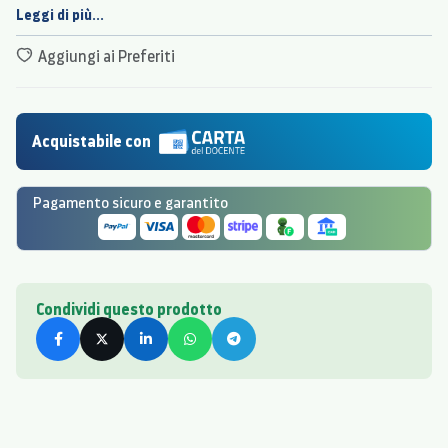
elegante.
Leggi di più...
Aggiungi ai Preferiti
Acquistabile con
Pagamento sicuro e garantito
Condividi questo prodotto