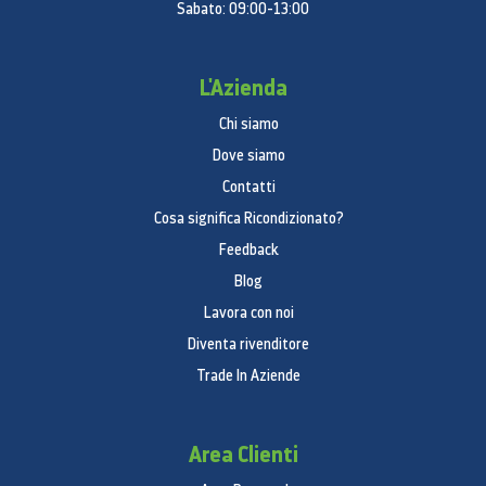
Sabato: 09:00-13:00
Connettività
Wi-Fi 802.11a/b/g/n/ac, 2,4 GHz & 5 GHz
L'Azienda
Localizzazione
Chi siamo
Dove siamo
GPS
Contatti
GLONASS
BDS
Cosa significa Ricondizionato?
Feedback
Audio
Blog
Due speaker stereo
Lavora con noi
Effetto audio HUAWEI Histen
Diventa rivenditore
Video
Trade In Aziende
File format: *.mp4, *.3gp
Area Clienti