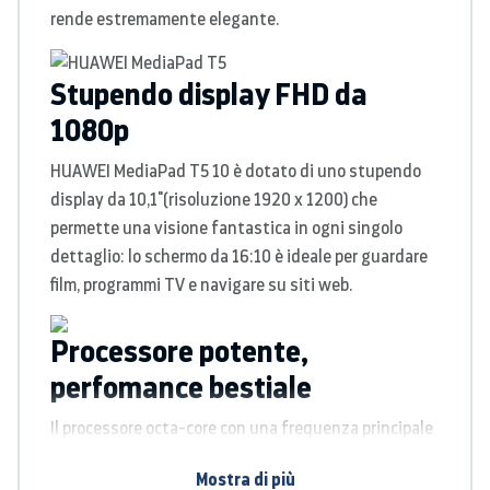
rende
estremamente elegante.
Stupendo display
FHD da
1080p
HUAWEI MediaPad T5 10 è dotato di uno stupendo
display da 10,1"(risoluzione 1920 x 1200) che
permette una visione fantastica in ogni singolo
dettaglio: lo schermo da 16:10 è ideale per guardare
film, programmi TV e navigare
su siti web.
Processore potente,
perfomance bestiale
Il processore octa-core con una frequenza principale
fino a 2,36 GHz * offre eccellenti prestazioni pur
Mostra di più
consumando meno energia. Le dimensioni della