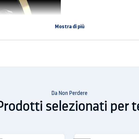
Mostra di più
ecnologia a tre sensori
xy Ring è largo 7 mm, spesso 2,6 mm e pesa 2,3 g: —
leggero
e c
io completo delle tue attività sia di giorno che di notte.
Da Non Perdere
Prodotti selezionati per t