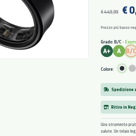
€ 0
€ 449,99
Prezzo più basso neg
Grado: B/C
- Esem
A+
A
B/
Colore:
Spedizione a
Ritiro in Ne
Uno strumento pratic
salute. Un telaio le