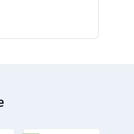
omodo, ma
con tutto il
e