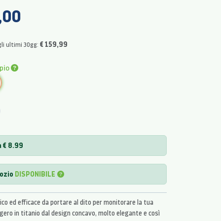
,00
€ 159,99
li ultimi 30gg:
pio
C
 € 8.99
gozio
DISPONIBILE
o ed efficace da portare al dito per monitorare la tua
ggero in titanio dal design concavo, molto elegante e così