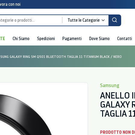
vora con noi
Tutte le Categorie
RTE
Chi Siamo
Spedizioni
Pagamenti
Dove Siamo
Contatti
MSUNG GALAXY RING SM Q501 BLUETOOTH TAGLIA 11 TITANIUM BLACK / NERO
Samsung
ANELLO 
GALAXY 
TAGLIA 1
PRODOTTO NON D