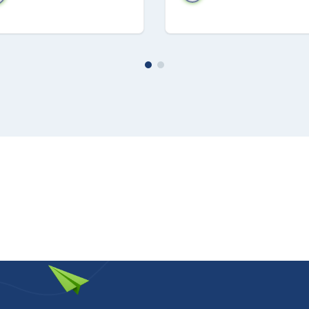
ca pratica e trasparente
o da vedere anche mentre si ricarica nella sua custodia
traspa
ntorno al pulsante multifunzione indica il livello di carica della
tà
wireless
: ti basterà riporre Galaxy Ring
al sicuro
nella custod
icarica wireless per ricaricalo in modo semplice e veloce.