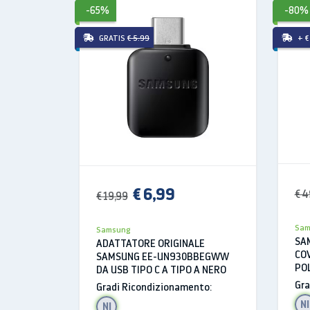
-65%
-80%
GRATIS
€ 5.99
+ €
Uno strumento prat
monitorare la tua
Più indossi il tuo Galaxy Rin
il giorno. Poi controlla l'a
AI
.
€ 6,99
€ 4
€ 19,99
Sam
Samsung
SA
ADATTATORE ORIGINALE
CO
SAMSUNG EE-UN930BBEGWW
POL
DA USB TIPO C A TIPO A NERO
CE
Gra
Gradi Ricondizionamento:
WHI
NI
NI