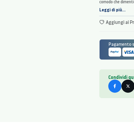
comodo che dimentich
sfide di ogni giorno 
Leggi di più...
sensori integrati mo
analizza i dati e li 
Aggiungi ai Pr
per vivere al massim
Pagamento si
Condividi q