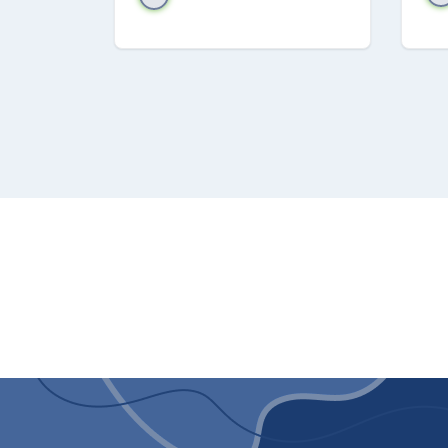
Custodia di ricari
Galaxy Ring è veramente bell
delicato
bagliore
della luce i
ricaricabile anche in modali
e posizionarlo su un pad di r