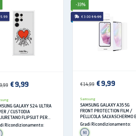
-33%
 5.99
€ 3.00
€ 5.99
ico ed efficace basato sull'AI da porta
 salute
g, più diventa smart. Infila Galaxy Ring al dito per
monitorare
il
pp Samsung Health per ottenere un rapporto
completo
sulla tua 
€ 9,99
€ 9,99
€ 14,99
9,99
Samsung
sung
SAMSUNG GALAXY A35 5G
MSUNG GALAXY S24 ULTRA
FRONT PROTECTION FILM /
VER / CUSTODIA
PELLICOLA SALVASCHERMO E
IURETANO FLIPSUIT PER
UA356CTEGWW TRASPAREN
LLULARE EF-MS928CWEGWW
Gradi Ricondizionamento:
di Ricondizionamento:
TE / BIANCO
NI