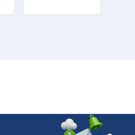
rente
. Il
 batteria. La custodia è
ia quando sei in movimento