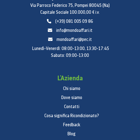
Risoluzione
Via Parroco Federico 75, Pompei 80045 (Na)
Capitale Sociale 100.000,00 € i.v.
1366 x 768
(+39) 081 005 09 86
Rapporto di contrasto dinamico
info@mondoaffari.it
10000:1
mondoaffari@pec.it
Lunedì-Venerdì: 08:00-13:00, 13:30-17:45
Angolo di visualizzazione
Sabato: 09:00-13:00
(orizzontale/verticale)
178º/178º
L'Azienda
Tempo di risposta
Chi siamo
6 ms
Dove siamo
DNIe™
Contatti
DNIe+
Cosa significa Ricondizionato?
Feedback
HD Ready
Blog
Sì