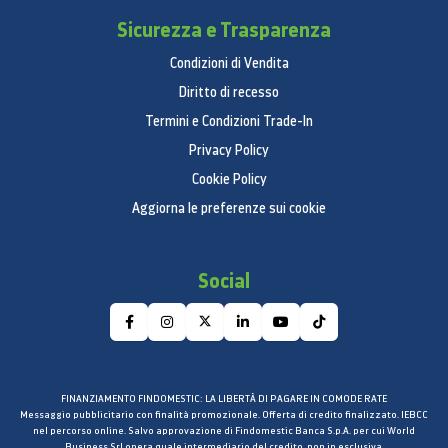
SRS Trusurround XT
Sicurezza e Trasparenza
Uscita audio (RMS)
Condizioni di Vendita
10 W x 2
Diritto di recesso
Termini e Condizioni Trade-In
Stereo tipo
Privacy Policy
A2 / NiCAM
Cookie Policy
Altoparlanti
Aggiorna le preferenze sui cookie
Bottom Speaker
Woofer
Social
No
Ingressi e uscite (parte laterale)
HDMI
FINANZIAMENTO FINDOMESTIC: LA LIBERTÀ DI PAGARE IN COMODE RATE
Messaggio pubblicitario con finalità promozionale. Offerta di credito finalizzato. IEBCC
1
nel percorso online. Salvo approvazione di Findomestic Banca S.p.A. per cui World
Business Srl opera quale intermediario del credito, non in esclusiva.