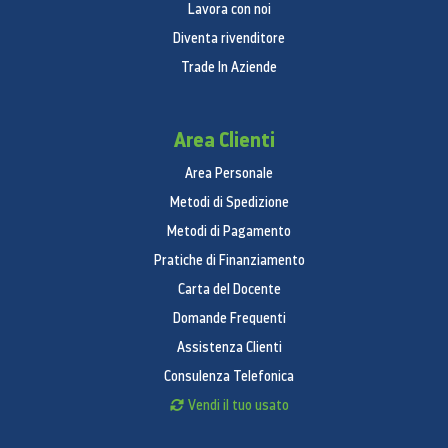
Lavora con noi
Luminosità
Diventa rivenditore
450 cd/m²
Trade In Aziende
Retroilluminazione
Area Clienti
CCFL
Area Personale
Sintonizzatore integrato DTV
Metodi di Spedizione
Sì
Metodi di Pagamento
Frequenza movimento
Pratiche di Finanziamento
No
Carta del Docente
Domande Frequenti
1080 24p Real Movie
Assistenza Clienti
Sì
Consulenza Telefonica
Audio
Vendi il tuo usato
Effetti Audio