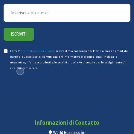
Il nuovo TV LCD LE 32A456C2D ha ottenuto
l’importante certificazione ECO label, che rappresenta
il riconoscimento degli sforzi applicati da SAMSUNG
per ridurre al minimo l’impatto ambientale. La nuova
ISCRIVITI
tecnologia SAMSUNG Crystal TV consente infatti di
rinunciare all’utilizzo di vernici spray, che rischiano di
Letta l’
informativa sulla privacy
presto il mio consenso per l’invio a mezzo email, da
rilasciare nell’aria VOC (Volatile Organic Compound –
parte di questo sito, di comunicazioni informative e promozionali, inclusa la
Composti organici volatili), per mettere a tua
newsletter, riferite a prodotti e/o servizi propri e/o di terzi e per lo svolgimento di
disposizione un prodotto assolutamente sicuro e
ricerche di mercato.
amico dell’ambiente.
SPECIFICHE
Video
Formato
Informazioni di Contatto
32"
World Business Srl