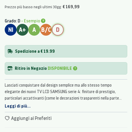
€ 169,99
Prezzo più basso negli ultimi 30gg:
Grado: D
- Esempio
NI
A+
A
B/C
D
Spedizione a € 19.99
Ritiro in Negozio
DISPONIBILE
Lasciati conquistare dal design semplice ma allo stesso tempo
elegante dei nuovi TV LCD SAMSUNG serie 4: finiture di prestigio,
particolari accattivanti (come le decorazioni trasparenti nella parte
inferiore) e l’inconfondibile cabinet nero lucido li rendono perfetti
Leggi di più...
complementi di arredo, ideali per ogni ambiente.
Aggiungi ai Preferiti