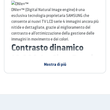
DNIe+™ (Digital Natural Image engine) è una
esclusiva tecnologia proprietaria SAMSUNG che
consente ai nuovi TV LCD serie 4 immagini ancora più
nitide e dettagliate, grazie al miglioramento del
contrasto e all’ottimizzazione della gestione delle
immagini in movimento e dei colori.
Contrasto dinamico
10.000:1 + Clear Panel
Mostra di più
Poter usufruire di un elevatissimo rapporto di
contrasto significa aver a disposizione ancor più
gradazioni di grigio tra il bianco candido e il nero
profondo. Tutte le scene in penombra risulteranno
nitide e nessun dettaglio andrà perso, grazie ad un
rapporto di contrasto pari a 10.000:1. Inoltre
l’esclusiva soluzione Clear Panel è in grado di rendere