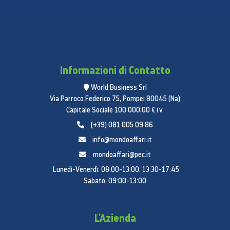
Quantità porte USB 2.0
:
3
Componenti video (YPbPr/YCbCr) in
:
1
Ingresso video composito
:
1
Uscita audio digitale ottico
:
1
Uscite per cuffie
:
1
Numero prese Scart
:
1
Informazioni di Contatto
Quantità porte RF
:
1
World Business Srl
Common interface Plus (CI+)
:
Si
Via Parroco Federico 75, Pompei 80045 (Na)
Consumer Electronics Control (CEC)
:
Anynet+
Capitale Sociale 100.000,00 € i.v.
Wi-Fi
:
Si
(+39) 081 005 09 86
Collegamento ethernet LAN
:
Si
On Screen Display (OSD)
:
Si
info@mondoaffari.it
Numero di lingue OSD
:
29
mondoaffari@pec.it
Timer on/off
:
Si
Lunedì-Venerdì: 08:00-13:00, 13:30-17:45
Dimmeraggio locale
:
Si
Sabato: 09:00-13:00
Funzione Televideo
:
Si
BD Wise
:
Si
Extended PVR
:
Si
L'Azienda
Tecnologia di elaborazione immagine
:
Samsung