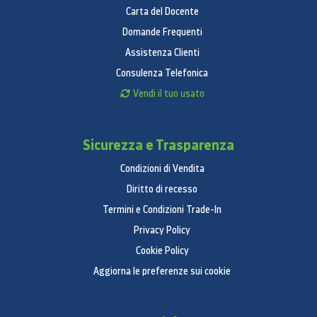
Carta del Docente
Altezza (con supporto)
:
61,6
Domande Frequenti
Peso prodotto con supporto
:
11,8
Dimensioni imballo (LxPxA)
:
1154 x 132 x 646
Assistenza Clienti
Peso incluso imballo
:
14
Consulenza Telefonica
Certificato DLNA
:
Si
Vendi il tuo usato
OCCHIALI 3D NON INCLUSI
NELLA CONFEZIONE
Sicurezza e Trasparenza
Condizioni di Vendita
Diritto di recesso
Termini e Condizioni Trade-In
Privacy Policy
Cookie Policy
Aggiorna le preferenze sui cookie