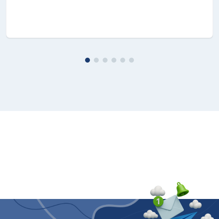
Gestisci il TV con il tuo
Galaxy S II o Tab.
Grazie ad un'app puoi usare Galaxy Tab e S II come
tastiere per navigare e chattare comodamente sul
web. Puoi anche usarli come controller per i
videogiochi: ciascuno dei tuoi amici giocherà con il
suo Galaxy e tutti potranno partecipare alla sfida!
SPECIFICHE
Dimensioni schermo
:
101,6
Tipologia HD
:
Full HD
Compatibilità 3D
:
Si
Risoluzione del display
:
1920 x 1080
Nome di commercializzazione del rapporto di
contrasto dinamico
:
Contrasto Mega