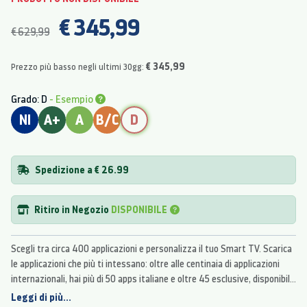
€ 345,99
€ 629,99
€ 345,99
Prezzo più basso negli ultimi 30gg:
Grado: D
- Esempio
NI
A+
A
B/C
D
Spedizione a € 26.99
Ritiro in Negozio
DISPONIBILE
Scegli tra circa 400 applicazioni e personalizza il tuo Smart TV. Scarica
le applicazioni che più ti intessano: oltre alle centinaia di applicazioni
internazionali, hai più di 50 apps italiane e oltre 45 esclusive, disponibili
solo sui TV Samsung.
Leggi di più...