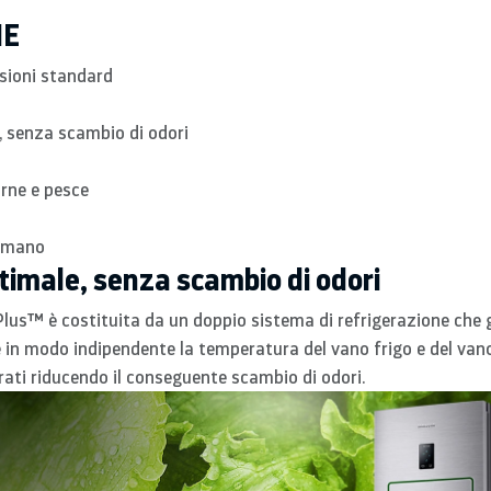
HE
sioni standard
 senza scambio di odori
arne e pesce
i mano
imale, senza scambio di odori
lus™ è costituita da un doppio sistema di refrigerazione che 
e in modo indipendente la temperatura del vano frigo e del van
ati riducendo il conseguente scambio di odori.