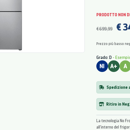
PRODOTTO NON D
€ 3
€ 699,99
Prezzo più basso neg
Grado: D
- Esempi
NI
A+
A
Spedizione 
Ritiro in Ne
La tecnologia No Fro
all'interno del frigo