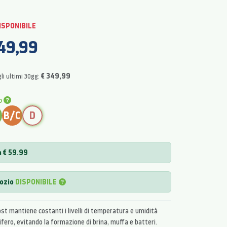
ISPONIBILE
49,99
€ 349,99
li ultimi 30gg:
o
B/C
D
a € 59.99
gozio
DISPONIBILE
st mantiene costanti i livelli di temperatura e umidità
rifero, evitando la formazione di brina, muffa e batteri.