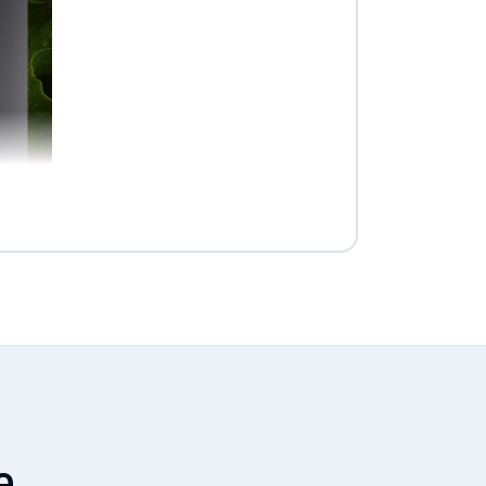
li ad una temperatura
e