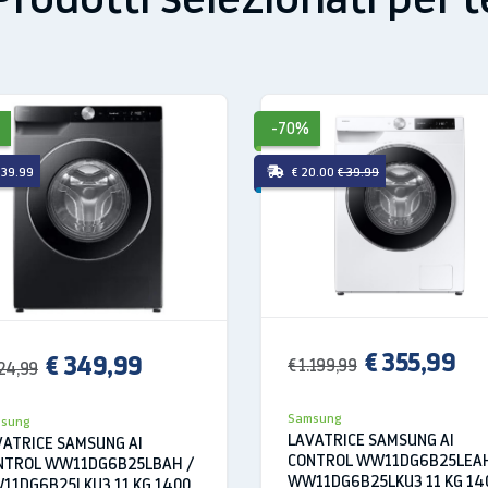
-70%
 39.99
€ 20.00
€ 39.99
€ 355,99
€ 349,99
€ 1.199,99
24,99
tata di mano
Samsung
sung
li permettono di conservare flessibilmente cibi di differenti d
LAVATRICE SAMSUNG AI
VATRICE SAMSUNG AI
i alle dimensioni delle bottiglie ed alimenti ingombranti per un
CONTROL WW11DG6B25LEAH
NTROL WW11DG6B25LBAH /
WW11DG6B25LKU3 11 KG 14
11DG6B25LKU3 11 KG 1400