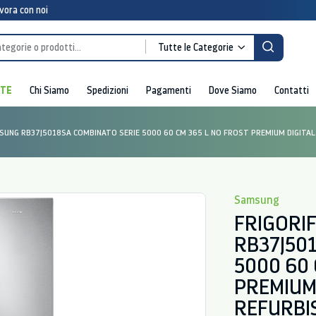
vora con noi
Tutte le Categorie
RTE
Chi Siamo
Spedizioni
Pagamenti
Dove Siamo
Contatti
SUNG RB37J5018SA COMBINATO SERIE 5000 60 CM 365 L NO FROST PREMIUM DIGITAL
Samsung
FRIGORI
RB37J50
5000 60 
PREMIUM 
REFURBI