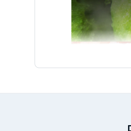
Ideale per conser
Il cassetto Zerogradi è pen
ottimale, inferiore a quella d