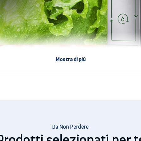
Mostra di più
vare carne e pesce
sato per conservare perfettamente carne e pesce, mantenendo
el frigo.
Da Non Perdere
Prodotti selezionati per t