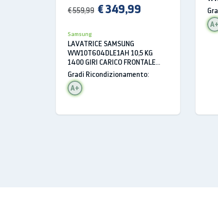
€ 349,99
GIR
€ 559,99
Gra
EC
A
LIB
Samsung
CLA
LAVATRICE SAMSUNG
WW10T604DLE1AH 10,5 KG
1400 GIRI CARICO FRONTALE
LIBERA INSTALLAZIONE CLASSE
Gradi Ricondizionamento:
A
A+
Cassetto Full-Ope