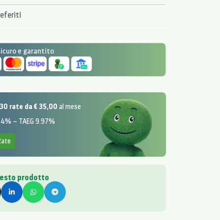
eferiti
curo e garantito
30 rate da € 35,00
al mese
.54% – TAEG 9.97%
Rate
uesto prodotto