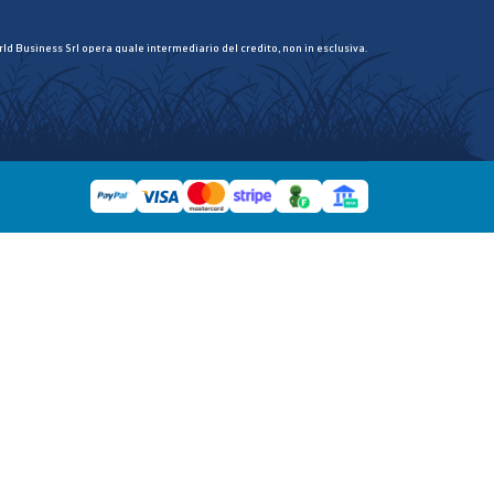
ld Business Srl opera quale intermediario del credito, non in esclusiva.