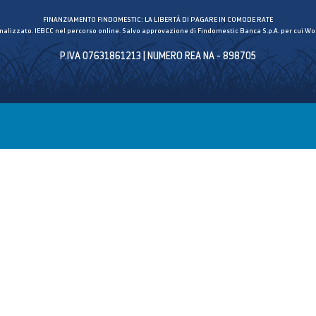
FINANZIAMENTO FINDOMESTIC: LA LIBERTÀ DI PAGARE IN COMODE RATE
inalizzato. IEBCC nel percorso online. Salvo approvazione di Findomestic Banca S.p.A. per cui Wor
P.IVA 07631861213 | NUMERO REA NA - 898705