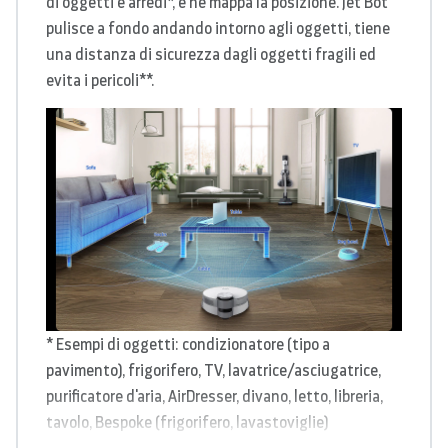
di oggetti e arredi*, e ne mappa la posizione. Jet Bot
pulisce a fondo andando intorno agli oggetti, tiene
una distanza di sicurezza dagli oggetti fragili ed
evita i pericoli**.
* Esempi di oggetti: condizionatore (tipo a
pavimento), frigorifero, TV, lavatrice/asciugatrice,
purificatore d'aria, AirDresser, divano, letto, libreria,
tavolo, Bespoke (frigorifero, lavastoviglie)
escrementi, cavo elettrico, asciugamano/calzino,