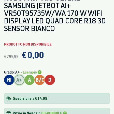
SAMSUNG JETBOT AI+
VR50T95735W/WA 170 W WIFI
DISPLAY LED QUAD CORE R18 3D
SENSOR BIANCO
PRODOTTO NON DISPONIBILE
€ 0,00
€ 799,99
Grado: A+
- Esempio
NI
A+
A
B/C
D
Spedizione a € 14.99
Ritiro in Negozio
DISPONIBILE