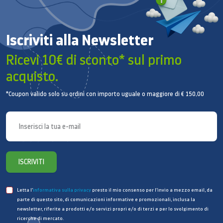
intrappola fino al 99,999% di polveri sottili***. Goditi
la comodità di svuotare in modo igienico il serbatoio
della polvere ogni 1-3 mesi*.
JetBot AI+ si aggancia
Iscriviti alla Newsletter
alla sua Clean Station, che utilizza l'aspirazione per
Ricevi 10€ di sconto* sul primo
rimuovere automaticamente la polvere in modo facile
acquisto.
e più igienico.
*Coupon valido solo su ordini con importo uguale o maggiore di € 150,00
ISCRIVITI
Letta l’
informativa sulla privacy
presto il mio consenso per l’invio a mezzo email, da
parte di questo sito, di comunicazioni informative e promozionali, inclusa la
* Può variare a seconda della polvere presente
newsletter, riferite a prodotti e/o servizi propri e/o di terzi e per lo svolgimento di
nell'ambiente domestico.** I risultati possono variare
ricerche di mercato.