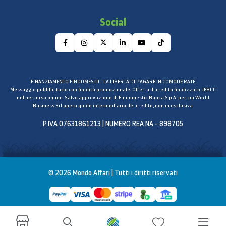
potere aspirante costante. Jet Cyclone cattura le
Social
particelle di polvere più grossolane con la griglia in
maglia metallica nella prima camera. La seconda
camera ha 8 filtri ciclonici separati che intrappolano
le polveri sottili, contribuendo a ridurre la perdita di
potere aspirante.
FINANZIAMENTO FINDOMESTIC: LA LIBERTÀ DI PAGARE IN COMODE RATE
Messaggio pubblicitario con finalità promozionale. Offerta di credito finalizzato. IEBCC
Intelligent Power Control
nel percorso online. Salvo approvazione di Findomestic Banca S.p.A. per cui World
Business Srl opera quale intermediario del credito, non in esclusiva.
Pulizia accurata di pavimenti, tappeti e moquette.
P.IVA 07631861213 | NUMERO REA NA - 898705
Grazie alla funzione Intelligent Power Control, Jet
Bot identifica il tipo di superficie e la quantità di
polvere. Regola in automatico la forza aspirante per
una pulizia ancora più a fondo anche di tappeti e
© 2026 Mondo Affari | Tutti i diritti riservati
moquette.