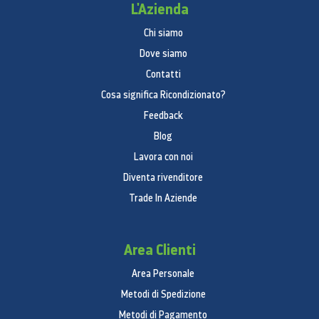
L'Azienda
Il sistema di filtraggio avanzato a 5 strati di JetBot
Chi siamo
AI+ è composto da un filtro a griglia metallica, un
Dove siamo
ciclone a getto, un filtro in spugna lavabile, un
Contatti
microfiltro lavabile e un filtro per polveri fini per
Cosa significa Ricondizionato?
rilasciare aria pulita.
Feedback
Blog
Lavora con noi
Diventa rivenditore
Trade In Aziende
Area Clienti
Area Personale
Contenitore della polvere
Metodi di Spedizione
completamente lavabile
Metodi di Pagamento