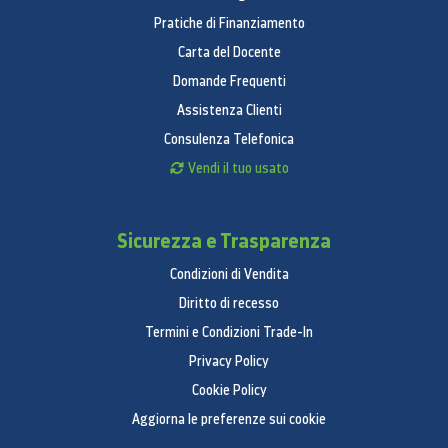
Mantenere l’igiene del contenitore e svuotare
Pratiche di Finanziamento
l’aspirapolvere non è mai stato così semplice. L’intero
Carta del Docente
contenitore da 0,2 litri, compreso il sistema
Domande Frequenti
multiciclonico, è completamente lavabile, per una
Assistenza Clienti
pulizia e un’igiene impeccabili.
Consulenza Telefonica
Vendi il tuo usato
Sicurezza e Trasparenza
Condizioni di Vendita
Diritto di recesso
Termini e Condizioni Trade-In
Privacy Policy
Jet Cyclone
Cookie Policy
L’elevata efficienza e la struttura multiciclonica del
Aggiorna le preferenze sui cookie
sistema Jet Bot sono sinonimo di aria più pulita e