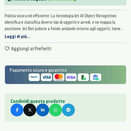
Pulizia sicura ed efficiente. La tecnologia Jet AI Object Recognition
identifica e classifica diversi tipi di oggetti e arredi, e ne mappa la
posizione. Jet Bot pulisce a fondo andando intorno agli oggetti, tiene
una distanza di sicurezza dagli oggetti fragili ed evita i pericoli.
Leggi di più...
Aggiungi ai Preferiti
Pagamento sicuro e garantito
Condividi questo prodotto